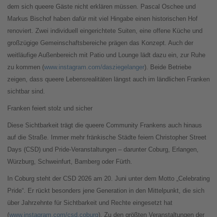
dem sich queere Gäste nicht erklären müssen. Pascal Oschee und
Markus Bischof haben dafür mit viel Hingabe einen historischen Hof
renoviert. Zwei individuell eingerichtete Suiten, eine offene Küche und
großzügige Gemeinschaftsbereiche prägen das Konzept. Auch der
weitläufige Außenbereich mit Patio und Lounge lädt dazu ein, zur Ruhe
zu kommen (
www.instagram.com/dasziegelanger
). Beide Betriebe
zeigen, dass queere Lebensrealitäten längst auch im ländlichen Franken
sichtbar sind.
Franken feiert stolz und sicher
Diese Sichtbarkeit trägt die queere Community Frankens auch hinaus
auf die Straße. Immer mehr fränkische Städte feiern Christopher Street
Days (CSD) und Pride-Veranstaltungen – darunter Coburg, Erlangen,
Würzburg, Schweinfurt, Bamberg oder Fürth.
In Coburg steht der CSD 2026 am 20. Juni unter dem Motto „Celebrating
Pride“. Er rückt besonders jene Generation in den Mittelpunkt, die sich
über Jahrzehnte für Sichtbarkeit und Rechte eingesetzt hat
(
www.instagram.com/csd.coburg
). Zu den größten Veranstaltungen der