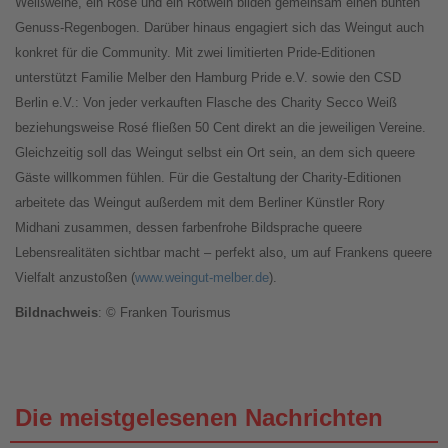
Weißweine, ein Rosé und ein Rotwein bilden gemeinsam einen bunten
Genuss-Regenbogen. Darüber hinaus engagiert sich das Weingut auch
konkret für die Community. Mit zwei limitierten Pride-Editionen
unterstützt Familie Melber den Hamburg Pride e.V. sowie den CSD
Berlin e.V.: Von jeder verkauften Flasche des Charity Secco Weiß
beziehungsweise Rosé fließen 50 Cent direkt an die jeweiligen Vereine.
Gleichzeitig soll das Weingut selbst ein Ort sein, an dem sich queere
Gäste willkommen fühlen. Für die Gestaltung der Charity-Editionen
arbeitete das Weingut außerdem mit dem Berliner Künstler Rory
Midhani zusammen, dessen farbenfrohe Bildsprache queere
Lebensrealitäten sichtbar macht – perfekt also, um auf Frankens queere
Vielfalt anzustoßen (
www.weingut-melber.de
).
Bildnachweis
: © Franken Tourismus
Die meistgelesenen Nachrichten