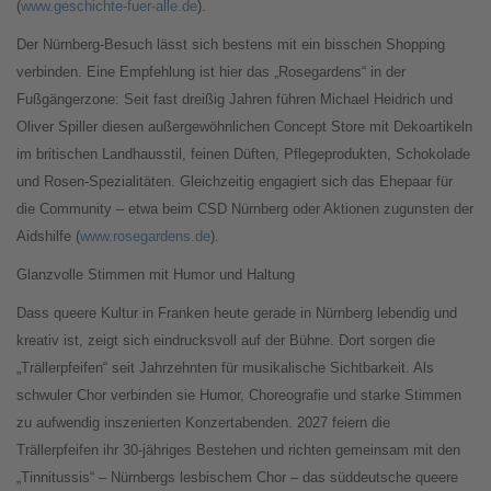
(
www.geschichte-fuer-alle.de
).
Der Nürnberg-Besuch lässt sich bestens mit ein bisschen Shopping
verbinden. Eine Empfehlung ist hier das „Rosegardens“ in der
Fußgängerzone: Seit fast dreißig Jahren führen Michael Heidrich und
Oliver Spiller diesen außergewöhnlichen Concept Store mit Dekoartikeln
im britischen Landhausstil, feinen Düften, Pflegeprodukten, Schokolade
und Rosen-Spezialitäten. Gleichzeitig engagiert sich das Ehepaar für
die Community – etwa beim CSD Nürnberg oder Aktionen zugunsten der
Aidshilfe (
www.rosegardens.de
).
Glanzvolle Stimmen mit Humor und Haltung
Dass queere Kultur in Franken heute gerade in Nürnberg lebendig und
kreativ ist, zeigt sich eindrucksvoll auf der Bühne. Dort sorgen die
„Trällerpfeifen“ seit Jahrzehnten für musikalische Sichtbarkeit. Als
schwuler Chor verbinden sie Humor, Choreografie und starke Stimmen
zu aufwendig inszenierten Konzertabenden. 2027 feiern die
Trällerpfeifen ihr 30-jähriges Bestehen und richten gemeinsam mit den
„Tinnitussis“ – Nürnbergs lesbischem Chor – das süddeutsche queere