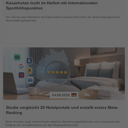
Sie
Kasachstan lockt im Herbst mit internationalen
die
Sporthöhepunkten
Nachrichten
Von Tennis über Marathon bis Eiskunstlauf erwartet Besucher ein abwechslungsreicher
Veranstaltungskalender
04.08.2026
Lesen
Sie
Studie vergleicht 20 Hotelportale und erstellt erstes Meta-
die
Ranking
Nachrichten
Neue Analyse zeigt Unterschiede zwischen Bewertungsplattformen und untersucht den
Einfluss des Schlafkomforts auf die Gästezufriedenheit