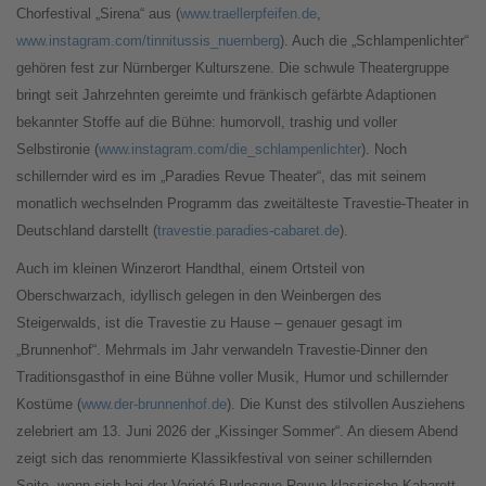
Chorfestival „Sirena“ aus (
www.traellerpfeifen.de
,
www.instagram.com/tinnitussis_nuernberg
). Auch die „Schlampenlichter“
gehören fest zur Nürnberger Kulturszene. Die schwule Theatergruppe
bringt seit Jahrzehnten gereimte und fränkisch gefärbte Adaptionen
bekannter Stoffe auf die Bühne: humorvoll, trashig und voller
Selbstironie (
www.instagram.com/die_schlampenlichter
). Noch
schillernder wird es im „Paradies Revue Theater“, das mit seinem
monatlich wechselnden Programm das zweitälteste Travestie-Theater in
Deutschland darstellt (
travestie.paradies-cabaret.de
).
Auch im kleinen Winzerort Handthal, einem Ortsteil von
Oberschwarzach, idyllisch gelegen in den Weinbergen des
Steigerwalds, ist die Travestie zu Hause – genauer gesagt im
„Brunnenhof“. Mehrmals im Jahr verwandeln Travestie-Dinner den
Traditionsgasthof in eine Bühne voller Musik, Humor und schillernder
Kostüme (
www.der-brunnenhof.de
). Die Kunst des stilvollen Ausziehens
zelebriert am 13. Juni 2026 der „Kissinger Sommer“. An diesem Abend
zeigt sich das renommierte Klassikfestival von seiner schillernden
Seite, wenn sich bei der Varieté-Burlesque-Revue klassische Kabarett-