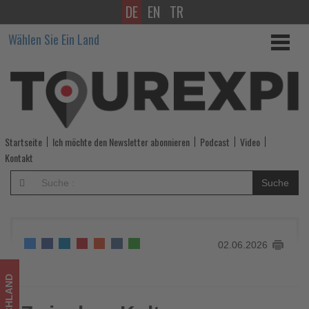
DE
EN
TR
Zwischen
Wählen Sie Ein Land
Kulturgenuss
und
Pride
-
Startseite
Ich möchte den Newsletter abonnieren
Podcast
Video
Wissen,
Kontakt
was
Suche
im
Tourismus
02.06.2026
los
ist!