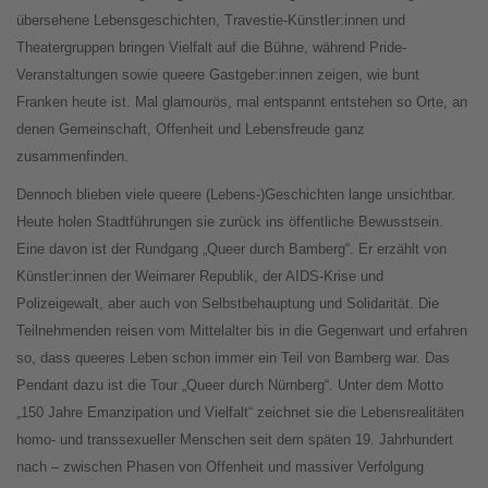
übersehene Lebensgeschichten, Travestie-Künstler:innen und
Theatergruppen bringen Vielfalt auf die Bühne, während Pride-
Veranstaltungen sowie queere Gastgeber:innen zeigen, wie bunt
Franken heute ist. Mal glamourös, mal entspannt entstehen so Orte, an
denen Gemeinschaft, Offenheit und Lebensfreude ganz
zusammenfinden.
Dennoch blieben viele queere (Lebens-)Geschichten lange unsichtbar.
Heute holen Stadtführungen sie zurück ins öffentliche Bewusstsein.
Eine davon ist der Rundgang „Queer durch Bamberg“. Er erzählt von
Künstler:innen der Weimarer Republik, der AIDS-Krise und
Polizeigewalt, aber auch von Selbstbehauptung und Solidarität. Die
Teilnehmenden reisen vom Mittelalter bis in die Gegenwart und erfahren
so, dass queeres Leben schon immer ein Teil von Bamberg war. Das
Pendant dazu ist die Tour „Queer durch Nürnberg“. Unter dem Motto
„150 Jahre Emanzipation und Vielfalt“ zeichnet sie die Lebensrealitäten
homo- und transsexueller Menschen seit dem späten 19. Jahrhundert
nach – zwischen Phasen von Offenheit und massiver Verfolgung