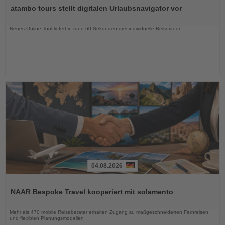
Sie
atambo tours stellt digitalen Urlaubsnavigator vor
die
Nachrichten
Neues Online-Tool liefert in rund 60 Sekunden drei individuelle Reiseideen
04.08.2026
Lesen
Sie
NAAR Bespoke Travel kooperiert mit solamento
die
Nachrichten
Mehr als 470 mobile Reiseberater erhalten Zugang zu maßgeschneiderten Fernreisen
und flexiblen Planungsmodellen