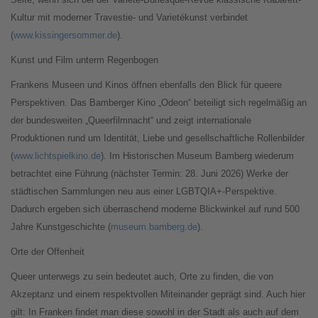
Kultur mit moderner Travestie- und Varietékunst verbindet
(
www.kissingersommer.de
).
Kunst und Film unterm Regenbogen
Frankens Museen und Kinos öffnen ebenfalls den Blick für queere
Perspektiven. Das Bamberger Kino „Odeon“ beteiligt sich regelmäßig an
der bundesweiten „Queerfilmnacht“ und zeigt internationale
Produktionen rund um Identität, Liebe und gesellschaftliche Rollenbilder
(
www.lichtspielkino.de
). Im Historischen Museum Bamberg wiederum
betrachtet eine Führung (nächster Termin: 28. Juni 2026) Werke der
städtischen Sammlungen neu aus einer LGBTQIA+-Perspektive.
Dadurch ergeben sich überraschend moderne Blickwinkel auf rund 500
Jahre Kunstgeschichte (
museum.bamberg.de
).
Orte der Offenheit
Queer unterwegs zu sein bedeutet auch, Orte zu finden, die von
Akzeptanz und einem respektvollen Miteinander geprägt sind. Auch hier
gilt: In Franken findet man diese sowohl in der Stadt als auch auf dem