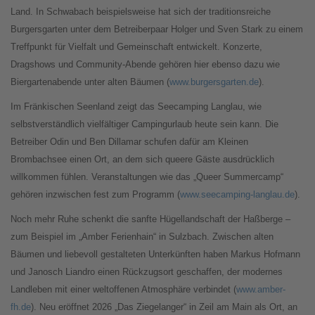
Land. In Schwabach beispielsweise hat sich der traditionsreiche
Burgersgarten unter dem Betreiberpaar Holger und Sven Stark zu einem
Treffpunkt für Vielfalt und Gemeinschaft entwickelt. Konzerte,
Dragshows und Community-Abende gehören hier ebenso dazu wie
Biergartenabende unter alten Bäumen (
www.burgersgarten.de
).
Im Fränkischen Seenland zeigt das Seecamping Langlau, wie
selbstverständlich vielfältiger Campingurlaub heute sein kann. Die
Betreiber Odin und Ben Dillamar schufen dafür am Kleinen
Brombachsee einen Ort, an dem sich queere Gäste ausdrücklich
willkommen fühlen. Veranstaltungen wie das „Queer Summercamp“
gehören inzwischen fest zum Programm (
www.seecamping-langlau.de
).
Noch mehr Ruhe schenkt die sanfte Hügellandschaft der Haßberge –
zum Beispiel im „Amber Ferienhain“ in Sulzbach. Zwischen alten
Bäumen und liebevoll gestalteten Unterkünften haben Markus Hofmann
und Janosch Liandro einen Rückzugsort geschaffen, der modernes
Landleben mit einer weltoffenen Atmosphäre verbindet (
www.amber-
fh.de
). Neu eröffnet 2026 „Das Ziegelanger“ in Zeil am Main als Ort, an