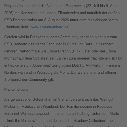
Region zählen zudem die Nürnberger Prideweeks (22. Juli bis 9. August
2026) mit Konzerten, Lesungen, Filmabenden und natürlich der großen
CSD-Demonstration am 8. August 2026 unter dem diesjährigen Motto
„Nürnberg liebt“ (
www.csd-nuernberg.de
).
Gefeiert wird in Frankens queerer Community natürlich nicht nur zum
CSD, sondern das ganze Jahr über in Clubs und Bars. In Nürnberg
gehören Partyformate wie „Rosa Hirsch“, „Pink Gate“ oder der „Rosa
Montag“ auf dem Volksfest seit Jahren zum queeren Nachtleben. In Hof
entwickelte sich „Queerbeat“ zur größten LGBTQIA+-Party in Frankens
Norden, während in Würzburg die Moritz Bar als sicherer und offener
Treffpunkt der Community gilt.
Prickelnd bunt
Als genussvoller Botschafter für Vielfalt versteht sich das Weingut
Melber im Fränkischen Weinland. Der Familienbetrieb in Rödelsee
verbindet Weinbau bewusst mit einer klaren Haltung: Unter dem Motto
„Drink the Rainbow“ entstand deshalb die „Rainbow Collection“ – drei