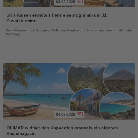
04.08.2026
Lesen
Sie
SKR Reisen erweitert Fernreiseprogramm um 31
die
Zusatztermine
Nachrichten
Neue Abreisen nach Sri Lanka, Südkorea, Marokko und Ägypten reagieren auf die hohe
Nachfrage
04.08.2026
Lesen
Sie
OLIMAR widmet den Kapverden erstmals ein eigenes
die
Reisemagazin
Nachrichten