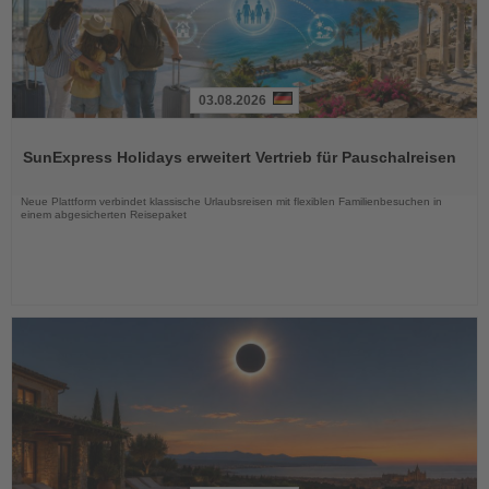
03.08.2026
Lesen
Sie
SunExpress Holidays erweitert Vertrieb für Pauschalreisen
die
Nachrichten
Neue Plattform verbindet klassische Urlaubsreisen mit flexiblen Familienbesuchen in
einem abgesicherten Reisepaket