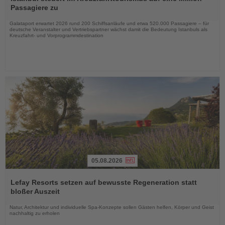
die
Passagiere zu
Nachrichten
Galataport erwartet 2026 rund 200 Schiffsanläufe und etwa 520.000 Passagiere – für
deutsche Veranstalter und Vertriebspartner wächst damit die Bedeutung Istanbuls als
Kreuzfahrt- und Vorprogrammdestination
05.08.2026
Lesen
Sie
Lefay Resorts setzen auf bewusste Regeneration statt
die
bloßer Auszeit
Nachrichten
Natur, Architektur und individuelle Spa-Konzepte sollen Gästen helfen, Körper und Geist
nachhaltig zu erholen