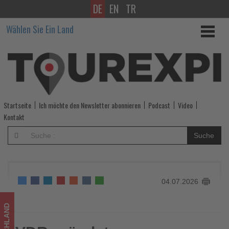
DE
EN
TR
VDR
Wählen Sie Ein Land
gründet
Austauschgruppe
zum
Thema
Startseite
Ich möchte den Newsletter abonnieren
Podcast
Video
Blended
Kontakt
Travel
Suche
-
Wissen,
04.07.2026
was
im