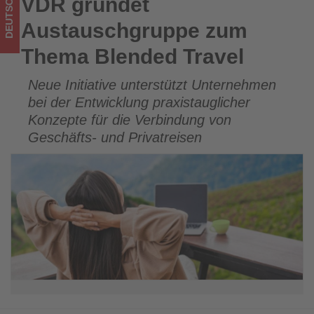
DEUTSCHLAND
VDR gründet
VDR gründet Austauschgruppe zum Thema Blended Travel
Tourismus
Austauschgruppe zum
los
Thema Blended Travel
ist!
Neue Initiative unterstützt Unternehmen
bei der Entwicklung praxistauglicher
Konzepte für die Verbindung von
Geschäfts- und Privatreisen