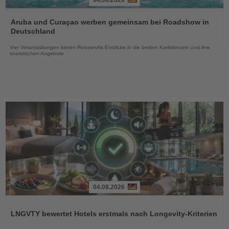
Lesen
Sie
Aruba und Curaçao werben gemeinsam bei Roadshow in
die
Deutschland
Nachrichten
Vier Veranstaltungen bieten Reiseprofis Einblicke in die beiden Karibikinseln und ihre
touristischen Angebote
04.08.2026
Lesen
Sie
LNGVTY bewertet Hotels erstmals nach Longevity-Kriterien
die
Nachrichten