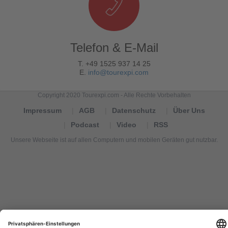
Telefon & E-Mail
T. +49 1525 937 14 25
E.
info@tourexpi.com
Copyright 2020 Tourexpi.com - Alle Rechte Vorbehalten
Impressum
AGB
Datenschutz
Über Uns
Podcast
Video
RSS
Unsere Webseite ist auf allen Computern und mobilen Geräten gut nutzbar.
Tourexpi,
turizm
haberleri,
Reisebüros,
tourism
news,
noticias
de