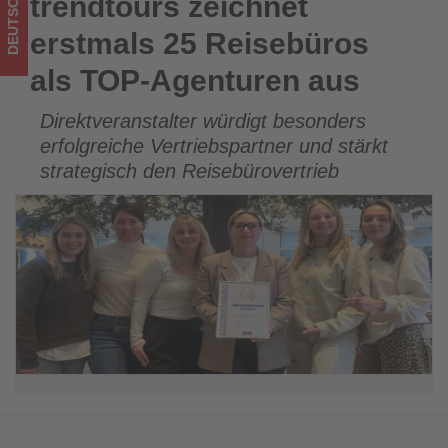
DEUTSCHLAND
trendtours zeichnet
trendtours zeichnet erstmals 25 Reisebüros als TOP-
was
Agenturen aus
erstmals 25 Reisebüros
im
als TOP-Agenturen aus
Tourismus
Direktveranstalter würdigt besonders
los
erfolgreiche Vertriebspartner und stärkt
ist!
strategisch den Reisebürovertrieb