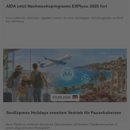
Sie
AIDA setzt Nachwuchsprogramm EXPIyou 2026 fort
die
Nachrichten
Auszubildende verbinden digitales Lernen mit einer dreitägigen Schulungsreise an Bord
von AIDAluna
03.08.2026
Lesen
Sie
SunExpress Holidays erweitert Vertrieb für Pauschalreisen
die
Nachrichten
Neue Plattform verbindet klassische Urlaubsreisen mit flexiblen Familienbesuchen in
einem abgesicherten Reisepaket