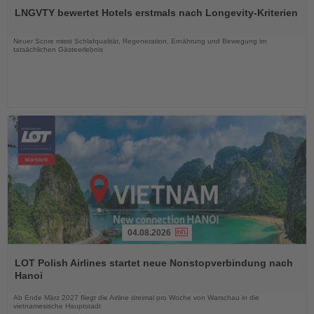
Sie
LNGVTY bewertet Hotels erstmals nach Longevity-Kriterien
die
Nachrichten
Neuer Score misst Schlafqualität, Regeneration, Ernährung und Bewegung im
tatsächlichen Gästeerlebnis
04.08.2026
Lesen
Sie
LOT Polish Airlines startet neue Nonstopverbindung nach
die
Hanoi
Nachrichten
Ab Ende März 2027 fliegt die Airline dreimal pro Woche von Warschau in die
vietnamesische Hauptstadt