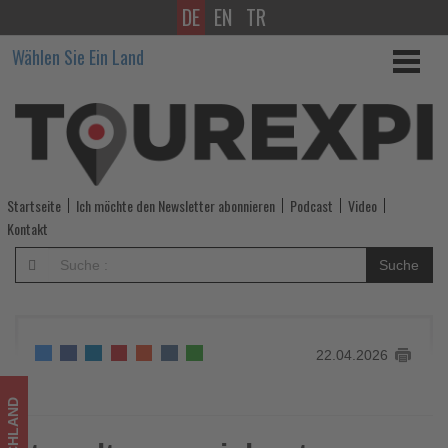
DE
EN
TR
trendtours
Wählen Sie Ein Land
zeichnet
erstmals
25
Reisebüros
Startseite
Ich möchte den Newsletter abonnieren
Podcast
Video
als
Kontakt
TOP-
Suche
Agenturen
aus
22.04.2026
-
Wissen,