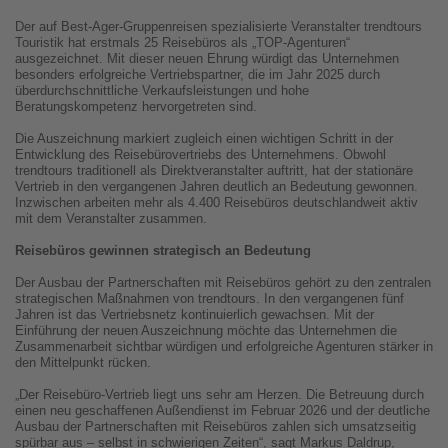
Der auf Best-Ager-Gruppenreisen spezialisierte Veranstalter trendtours
Touristik hat erstmals 25 Reisebüros als „TOP-Agenturen“
ausgezeichnet. Mit dieser neuen Ehrung würdigt das Unternehmen
besonders erfolgreiche Vertriebspartner, die im Jahr 2025 durch
überdurchschnittliche Verkaufsleistungen und hohe
Beratungskompetenz hervorgetreten sind.
Die Auszeichnung markiert zugleich einen wichtigen Schritt in der
Entwicklung des Reisebürovertriebs des Unternehmens. Obwohl
trendtours traditionell als Direktveranstalter auftritt, hat der stationäre
Vertrieb in den vergangenen Jahren deutlich an Bedeutung gewonnen.
Inzwischen arbeiten mehr als 4.400 Reisebüros deutschlandweit aktiv
mit dem Veranstalter zusammen.
Reisebüros gewinnen strategisch an Bedeutung
Der Ausbau der Partnerschaften mit Reisebüros gehört zu den zentralen
strategischen Maßnahmen von trendtours. In den vergangenen fünf
Jahren ist das Vertriebsnetz kontinuierlich gewachsen. Mit der
Einführung der neuen Auszeichnung möchte das Unternehmen die
Zusammenarbeit sichtbar würdigen und erfolgreiche Agenturen stärker in
den Mittelpunkt rücken.
„Der Reisebüro-Vertrieb liegt uns sehr am Herzen. Die Betreuung durch
einen neu geschaffenen Außendienst im Februar 2026 und der deutliche
Ausbau der Partnerschaften mit Reisebüros zahlen sich umsatzseitig
spürbar aus – selbst in schwierigen Zeiten“, sagt Markus Daldrup,