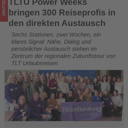
DEUTSCHLAND
TLTU Power Weeks
TLTU Power Weeks bringen 300 Reiseprofis in den direkten
Wissen,
Austausch
bringen 300 Reiseprofis in
was
den direkten Austausch
im
Sechs Stationen, zwei Wochen, ein
Tourismus
klares Signal: Nähe, Dialog und
los
persönlicher Austausch stehen im
Zentrum der regionalen Zukunftstour von
ist!
TLT Urlaubsreisen