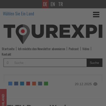
DE
EN
TR
TLTU
Wählen Sie Ein Land
Power
Weeks
bringen
300
Startseite
Ich möchte den Newsletter abonnieren
Podcast
Video
Reiseprofis
Kontakt
in
Suche
den
direkten
20.12.2025
Austausch
-