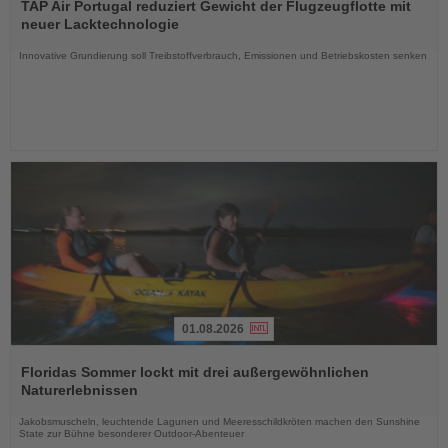
Sie
TAP Air Portugal reduziert Gewicht der Flugzeugflotte mit
die
neuer Lacktechnologie
Nachrichten
Innovative Grundierung soll Treibstoffverbrauch, Emissionen und Betriebskosten senken
01.08.2026
Lesen
Sie
Floridas Sommer lockt mit drei außergewöhnlichen
die
Naturerlebnissen
Nachrichten
Jakobsmuscheln, leuchtende Lagunen und Meeresschildkröten machen den Sunshine
State zur Bühne besonderer Outdoor-Abenteuer