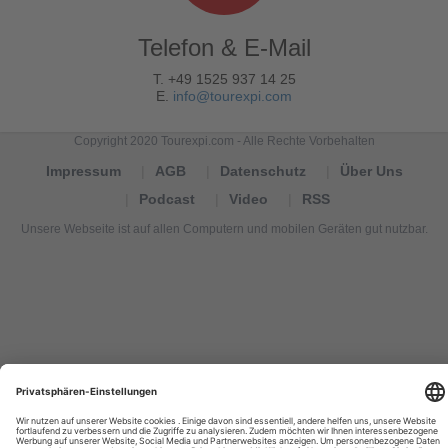
Telefon & E-Mail
T. +49 1525 937 14 25
E.
info@tourexpi.com
Copyright 2020 Tourexpi.com - Alle Rechte Vorbehalten
Impressum
AGB
Datenschutz
Über Uns
Podcast
Video
RSS
Unsere Webseite ist auf allen Computern und mobilen Geräten gut nutzbar.
Tourexpi,
turizm
haberleri,
Reisebüros,
tourism
news,
noticias
de
turismo,
Tourismus