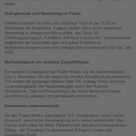
weiter.
Dialogformate und Networking im Fokus
Inhaltlich standen aktuelle und zukünftige Themen der TLTU im
Mittelpunkt der Gespräche. Ergänzt wurden diese durch intensives
Networking in entspannter Atmosphäre, das Raum für
Erfahrungsaustausch, Feedback und neue Impulse bot. Vertriebspartner
begleiteten die Veranstaltungen und gaben Einblicke in
Marktentwicklungen sowie ihre strategischen Schwerpunkte für das Jahr
2026.
Markenrelaunch als zentrales Zukunftsthema
Ein weiterer Schwerpunkt der Power Weeks war der Markenrelaunch
zum 1. November. Mit der neuen Dachmarke ReiseBeratung powered by
TUI wurden die bisherigen Marken Take Off, Holiday Profis und Feria
zusammengeführt. Die Veranstaltungen boten den Rahmen,
Hintergründe, Ziele und Perspektiven der neuen Markenarchitektur
ausführlich zu erläutern und gemeinsam einzuordnen.
Gemeinsam weiterentwickeln
Mit den Power Weeks unterstreicht TLT Urlaubsreisen erneut seinen
Anspruch, persönliche Reiseberatung aktiv weiterzuentwickeln. Das
Format steht dabei für Nähe, Partnerschaft und einen kontinuierlichen
Dialog – als Grundlage für gemeinsame Erfolge in einem sich
wandelnden Markt.