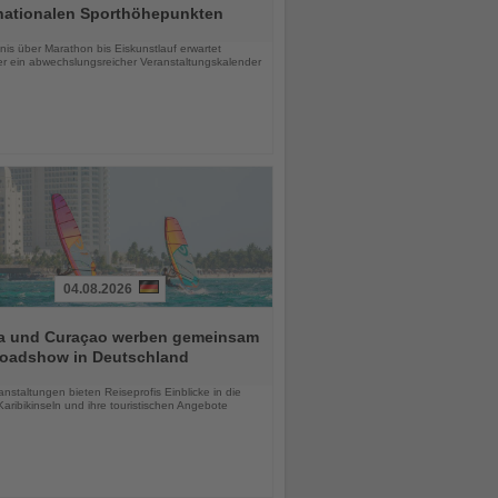
rnationalen Sporthöhepunkten
chten
is über Marathon bis Eiskunstlauf erwartet
r ein abwechslungsreicher Veranstaltungskalender
04.08.2026
a und Curaçao werben gemeinsam
Roadshow in Deutschland
chten
anstaltungen bieten Reiseprofis Einblicke in die
aribikinseln und ihre touristischen Angebote