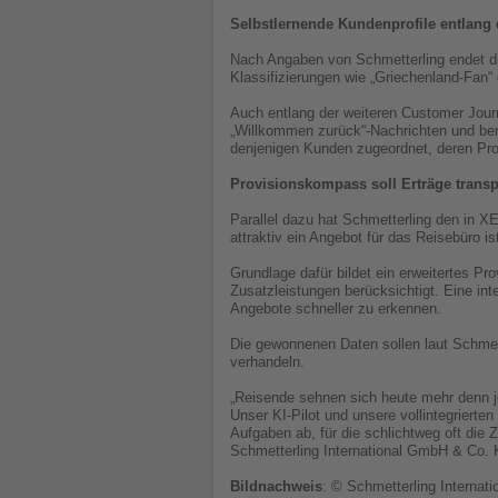
Selbstlernende Kundenprofile entlang
Nach Angaben von Schmetterling endet die
Klassifizierungen wie „Griechenland-Fan“
Auch entlang der weiteren Customer Jour
„Willkommen zurück“-Nachrichten und ber
denjenigen Kunden zugeordnet, deren Pro
Provisionskompass soll Erträge trans
Parallel dazu hat Schmetterling den in X
attraktiv ein Angebot für das Reisebüro is
Grundlage dafür bildet ein erweitertes P
Zusatzleistungen berücksichtigt. Eine inte
Angebote schneller zu erkennen.
Die gewonnenen Daten sollen laut Schmet
verhandeln.
„Reisende sehnen sich heute mehr denn j
Unser KI-Pilot und unsere vollintegriert
Aufgaben ab, für die schlichtweg oft die 
Schmetterling International GmbH & Co.
Bildnachweis
: © Schmetterling Internati