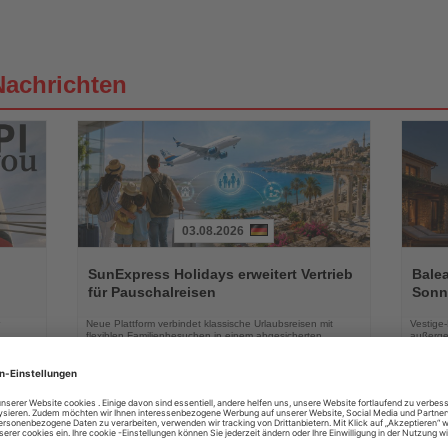
Nachrichten
03.08.2026
Lesen
Lesen
Sie
Sie
SunExpress Holidays erweitert Vertrieb
Balea
die
die
für Pauschalreisen
Sonne
Nachrichten
Nachri
Neue Plattform verbindet klassische Urlaubsreisen mit
Vestige
flexiblen Familienbesuchen in einem abgesicherten
außerge
Reisepaket
August