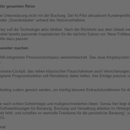
 der gesamten Reise
 Unterstützung nicht mit der Buchung. Der KI-Pilot aktualisiert Kundenprofi
 oder „Strandurlauber“ anhand des Nutzerverhaltens.
ney soll die Technologie aktiv bleiben. Nach der Rückkehr aus dem Urlaub v
eitet bereits passende Inspirationen für die nächste Saison vor. Neue Frühb
file dazu passen.
parenter machen
ENA integrierten Provisionskompass weiterentwickelt. Das neue Ampelsystem ze
t.
rovisions-Cockpit, das neben klassischen Pauschalreisen auch Versicherunge
grierte Prognosefunktion soll Reisebüros dabei helfen, ihre Erträge präziser zu
terling zudem genutzt werden, um künftig bessere Einkaufskonditionen für 
e nach echten Geheimtipps und maßgeschneiderten Ideen. Genau hier liegt de
en Softwarelösungen für Beratung, Buchung und Verwaltung arbeiten im Hinter
Zeit fehlt, und schaffen so wertvolle Freiräume für die persönliche Beratung“
 KG.
onal