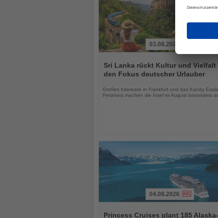
03.08.2026
Lesen
Sie
Sri Lanka rückt Kultur und Vielfalt 
die
den Fokus deutscher Urlauber
Nachrichten
Großes Interesse in Frankfurt und das Kandy Esal
Perahera machen die Insel im August besonders att
04.08.2026
Lesen
Sie
Princess Cruises plant 185 Alaska