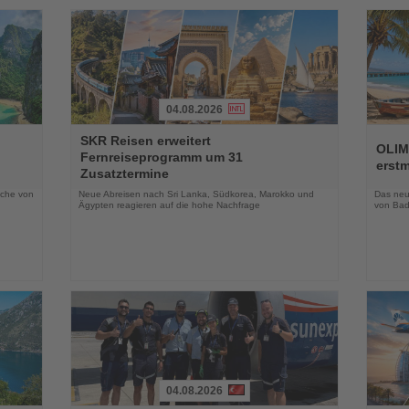
04.08.2026
Lesen
Lesen
SKR Reisen erweitert
Sie
Sie
OLIM
Fernreiseprogramm um 31
die
die
erst
Zusatztermine
Nachrichten
Nachri
oche von
Neue Abreisen nach Sri Lanka, Südkorea, Marokko und
Das neue
Ägypten reagieren auf die hohe Nachfrage
von Bad
04.08.2026