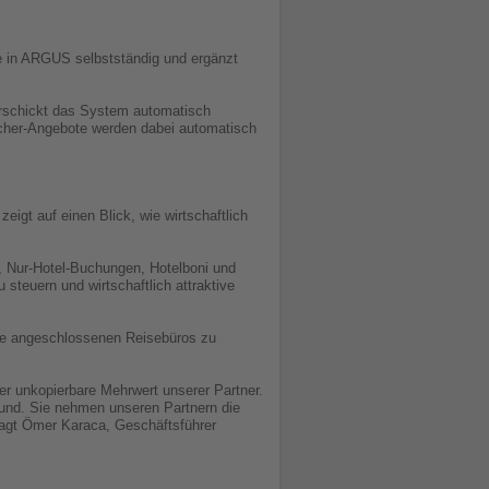
le in ARGUS selbstständig und ergänzt
erschickt das System automatisch
ucher-Angebote werden dabei automatisch
igt auf einen Blick, wie wirtschaftlich
n, Nur-Hotel-Buchungen, Hotelboni und
 steuern und wirtschaftlich attraktive
die angeschlossenen Reisebüros zu
r unkopierbare Mehrwert unserer Partner.
grund. Sie nehmen unseren Partnern die
, sagt Ömer Karaca, Geschäftsführer