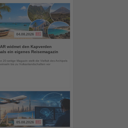
04.08.2026
AR widmet den Kapverden
mals ein eigenes Reisemagazin
chten
 20-seitige Magazin stellt die Vielfalt des Archipels
einseln bis zu Vulkanlandschaften vor
05.08.2026