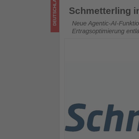
DEUTSCHLAND
Tourismus
Schmetterling integriert KI-P
Schmetterling in
los
Neue Agentic-AI-Funkti
ist!
Ertragsoptimierung entl