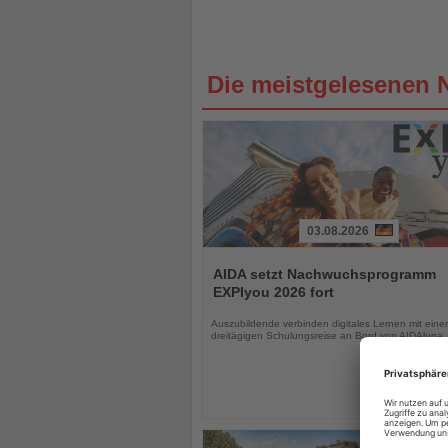
Die meistgelesenen 
03.08.2026
Lesen
Sie
AIDA setzt Nachwuchsprogramm
die
EXPIyou 2026 fort
Nachrichten
Auszubildende verbinden digitales Lernen mit einer
dreitägigen Schulungsreise an Bord von AIDAluna