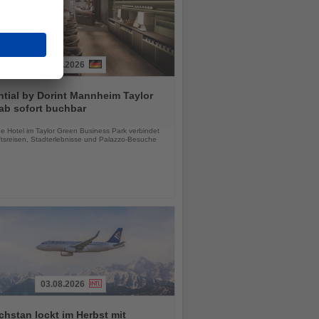
03.08.2026
tial by Dorint Mannheim Taylor
ab sofort buchbar
chten
e Hotel im Taylor Green Business Park verbindet
tsreisen, Stadterlebnisse und Palazzo-Besuche
03.08.2026
hstan lockt im Herbst mit