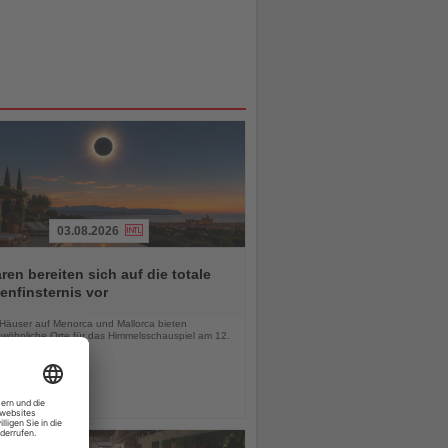
03.08.2026
ren bereiten sich auf die totale
nfinsternis vor
chten
-Häuser auf Menorca und Mallorca bieten
wöhnliche Orte für das Himmelsschauspiel am 12.