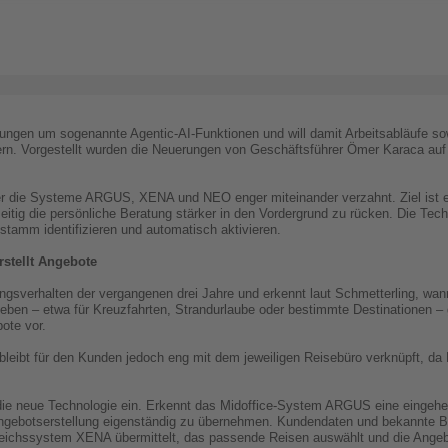
sungen um sogenannte Agentic-AI-Funktionen und will damit Arbeitsabläufe sow
dern. Vorgestellt wurden die Neuerungen von Geschäftsführer Ömer Karaca auf
 der die Systeme ARGUS, XENA und NEO enger miteinander verzahnt. Ziel ist 
eitig die persönliche Beratung stärker in den Vordergrund zu rücken. Die Tec
amm identifizieren und automatisch aktivieren.
rstellt Angebote
ngsverhalten der vergangenen drei Jahre und erkennt laut Schmetterling, wan
orlieben – etwa für Kreuzfahrten, Strandurlaube oder bestimmte Destinationen
bote vor.
 bleibt für den Kunden jedoch eng mit dem jeweiligen Reisebüro verknüpft, 
 die neue Technologie ein. Erkennt das Midoffice-System ARGUS eine eingehe
 Angebotserstellung eigenständig zu übernehmen. Kundendaten und bekannte
eichssystem XENA übermittelt, das passende Reisen auswählt und die Angebo