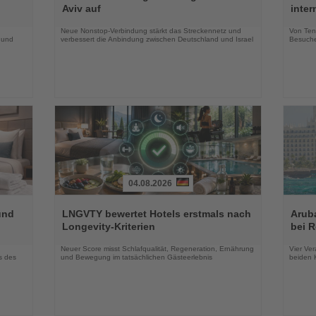
die
die
Aviv auf
inte
Nachrichten
Nachri
Neue Nonstop-Verbindung stärkt das Streckennetz und
Von Tenn
 und
verbessert die Anbindung zwischen Deutschland und Israel
Besuche
04.08.2026
Lesen
Lesen
Sie
Sie
und
LNGVTY bewertet Hotels erstmals nach
Arub
die
die
Longevity-Kriterien
bei 
Nachrichten
Nachri
Neuer Score misst Schlafqualität, Regeneration, Ernährung
Vier Ver
s des
und Bewegung im tatsächlichen Gästeerlebnis
beiden K