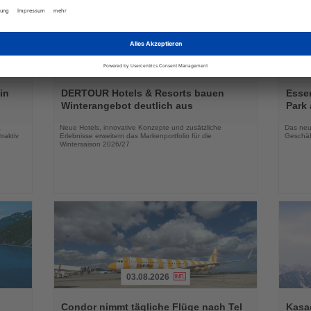
03.08.2026
Lesen
Lesen
Sie
Sie
in
DERTOUR Hotels & Resorts bauen
Essen
die
die
Winterangebot deutlich aus
Park 
Nachrichten
Nachri
a
Neue Hotels, innovative Konzepte und zusätzliche
Das neu
raktiv
Erlebnisse erweitern das Markenportfolio für die
Geschäf
Wintersaison 2026/27
03.08.2026
Lesen
Lesen
Sie
Sie
-
Condor nimmt tägliche Flüge nach Tel
Kasac