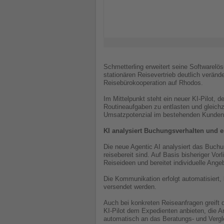
Schmetterling erweitert seine Softwarelö
stationären Reisevertrieb deutlich verän
Reisebürokooperation auf Rhodos.
Im Mittelpunkt steht ein neuer KI-Pilot,
Routineaufgaben zu entlasten und gleichz
Umsatzpotenzial im bestehenden Kundenst
KI analysiert Buchungsverhalten und e
Die neue Agentic AI analysiert das Buchu
reisebereit sind. Auf Basis bisheriger V
Reiseideen und bereitet individuelle Ange
Die Kommunikation erfolgt automatisiert,
versendet werden.
Auch bei konkreten Reiseanfragen greift
KI-Pilot dem Expedienten anbieten, die
automatisch an das Beratungs- und Vergl