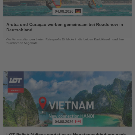
04.08.2026
Lesen
Sie
Aruba und Curaçao werben gemeinsam bei Roadshow in
die
Deutschland
Nachrichten
Vier Veranstaltungen bieten Reiseprofis Einblicke in die beiden Karibikinseln und ihre
touristischen Angebote
04.08.2026
Lesen
Sie
LOT Polish Airlines startet neue Nonstopverbindung nach