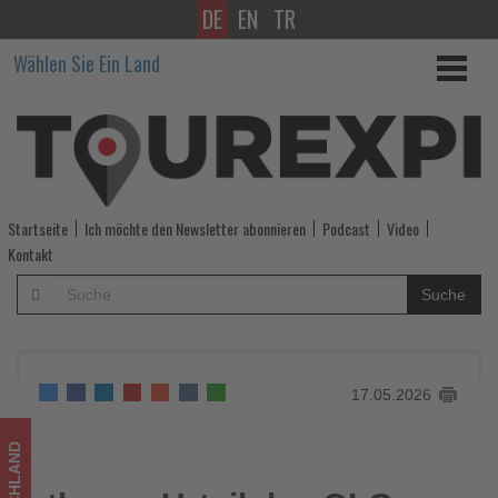
DE
EN
TR
rtk
Wählen Sie Ein Land
zum
Urteil
des
OLG
Startseite
Ich möchte den Newsletter abonnieren
Podcast
Video
Düsseldorf
Kontakt
im
Suche
Rechtsstreit
Aida
17.05.2026
Cruises
und