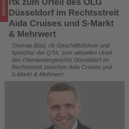
DEUTSCHLAND
rtk zum Urteil des OLG
rtk zum Urteil des OLG Düsseldorf im Rechtsstreit Aida
S-
Cruises und S-Markt & Mehrwert
Düsseldorf im Rechtsstreit
Markt
Aida Cruises und S-Markt
&
& Mehrwert
Mehrwert
Thomas Bösl, rtk Geschäftsführer und
-
Sprecher der QTA, zum aktuellen Urteil
Wissen,
des Oberlandesgerichts Düsseldorf im
Rechtsstreit zwischen Aida Cruises und
was
S-Markt & Mehrwert
im
Tourismus
los
ist!