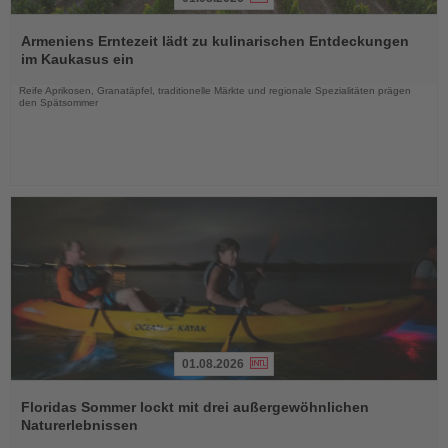
Lesen
Sie
Armeniens Erntezeit lädt zu kulinarischen Entdeckungen
die
im Kaukasus ein
Nachrichten
Reife Aprikosen, Granatäpfel, traditionelle Märkte und regionale Spezialitäten prägen
den Spätsommer
01.08.2026
Lesen
Sie
Floridas Sommer lockt mit drei außergewöhnlichen
die
Naturerlebnissen
Nachrichten