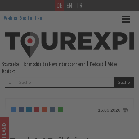
DE
EN
TR
Rock
Wählen Sie Ein Land
’n’
Sail
feiert
erfolgreiche
Startseite
Ich möchte den Newsletter abonnieren
Podcast
Video
Mittelmeer-
Kontakt
Premiere
Suche
mit
Peter
16.06.2026
Maffay
-