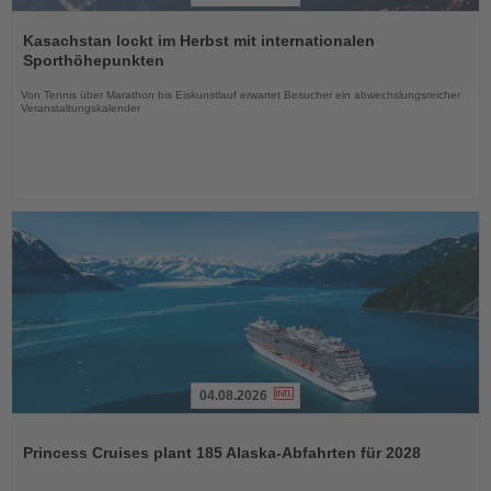
Lesen
Sie
Kasachstan lockt im Herbst mit internationalen
die
Sporthöhepunkten
Nachrichten
Von Tennis über Marathon bis Eiskunstlauf erwartet Besucher ein abwechslungsreicher
Veranstaltungskalender
04.08.2026
Lesen
Sie
Princess Cruises plant 185 Alaska-Abfahrten für 2028
die
Nachrichten