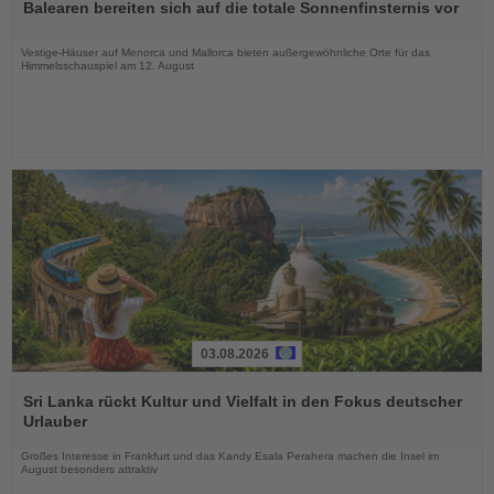
Balearen bereiten sich auf die totale Sonnenfinsternis vor
die
Nachrichten
Vestige-Häuser auf Menorca und Mallorca bieten außergewöhnliche Orte für das
Himmelsschauspiel am 12. August
03.08.2026
Lesen
Sie
Sri Lanka rückt Kultur und Vielfalt in den Fokus deutscher
die
Urlauber
Nachrichten
Großes Interesse in Frankfurt und das Kandy Esala Perahera machen die Insel im
August besonders attraktiv