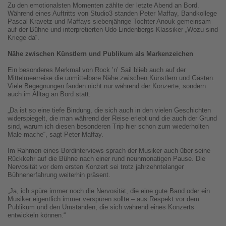
Zu den emotionalsten Momenten zählte der letzte Abend an Bord.
Während eines Auftritts von Studio3 standen Peter Maffay, Bandkollege
Pascal Kravetz und Maffays siebenjährige Tochter Anouk gemeinsam
auf der Bühne und interpretierten Udo Lindenbergs Klassiker „Wozu sind
Kriege da“.
Nähe zwischen Künstlern und Publikum als Markenzeichen
Ein besonderes Merkmal von Rock ’n’ Sail blieb auch auf der
Mittelmeerreise die unmittelbare Nähe zwischen Künstlern und Gästen.
Viele Begegnungen fanden nicht nur während der Konzerte, sondern
auch im Alltag an Bord statt.
„Da ist so eine tiefe Bindung, die sich auch in den vielen Geschichten
widerspiegelt, die man während der Reise erlebt und die auch der Grund
sind, warum ich diesen besonderen Trip hier schon zum wiederholten
Male mache“, sagt Peter Maffay.
Im Rahmen eines Bordinterviews sprach der Musiker auch über seine
Rückkehr auf die Bühne nach einer rund neunmonatigen Pause. Die
Nervosität vor dem ersten Konzert sei trotz jahrzehntelanger
Bühnenerfahrung weiterhin präsent.
„Ja, ich spüre immer noch die Nervosität, die eine gute Band oder ein
Musiker eigentlich immer verspüren sollte – aus Respekt vor dem
Publikum und den Umständen, die sich während eines Konzerts
entwickeln können.“