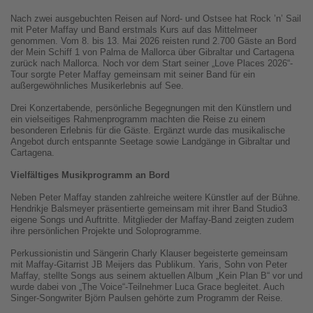
Nach zwei ausgebuchten Reisen auf Nord- und Ostsee hat Rock ’n’ Sail
mit Peter Maffay und Band erstmals Kurs auf das Mittelmeer
genommen. Vom 8. bis 13. Mai 2026 reisten rund 2.700 Gäste an Bord
der Mein Schiff 1 von Palma de Mallorca über Gibraltar und Cartagena
zurück nach Mallorca. Noch vor dem Start seiner „Love Places 2026“-
Tour sorgte Peter Maffay gemeinsam mit seiner Band für ein
außergewöhnliches Musikerlebnis auf See.
Drei Konzertabende, persönliche Begegnungen mit den Künstlern und
ein vielseitiges Rahmenprogramm machten die Reise zu einem
besonderen Erlebnis für die Gäste. Ergänzt wurde das musikalische
Angebot durch entspannte Seetage sowie Landgänge in Gibraltar und
Cartagena.
Vielfältiges Musikprogramm an Bord
Neben Peter Maffay standen zahlreiche weitere Künstler auf der Bühne.
Hendrikje Balsmeyer präsentierte gemeinsam mit ihrer Band Studio3
eigene Songs und Auftritte. Mitglieder der Maffay-Band zeigten zudem
ihre persönlichen Projekte und Soloprogramme.
Perkussionistin und Sängerin Charly Klauser begeisterte gemeinsam
mit Maffay-Gitarrist JB Meijers das Publikum. Yaris, Sohn von Peter
Maffay, stellte Songs aus seinem aktuellen Album „Kein Plan B“ vor und
wurde dabei von „The Voice“-Teilnehmer Luca Grace begleitet. Auch
Singer-Songwriter Björn Paulsen gehörte zum Programm der Reise.