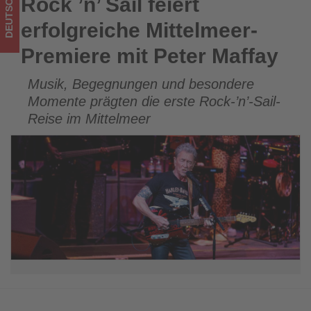
DEUTSCHLAND
Rock ’n’ Sail feiert
Rock ’n’ Sail feiert erfolgreiche Mittelmeer-Premiere mit
Wissen,
Peter Maffay
erfolgreiche Mittelmeer-
was
Premiere mit Peter Maffay
im
Musik, Begegnungen und besondere
Tourismus
Momente prägten die erste Rock-’n’-Sail-
los
Reise im Mittelmeer
ist!