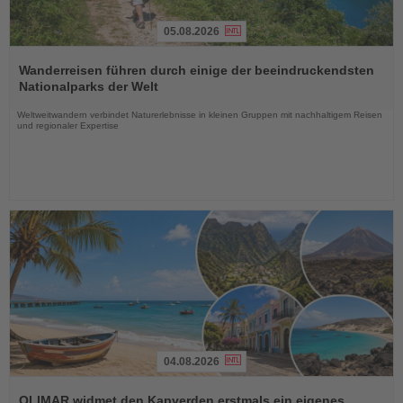
05.08.2026
Lesen
Sie
Wanderreisen führen durch einige der beeindruckendsten
die
Nationalparks der Welt
Nachrichten
Weltweitwandern verbindet Naturerlebnisse in kleinen Gruppen mit nachhaltigem Reisen
und regionaler Expertise
04.08.2026
Lesen
Sie
OLIMAR widmet den Kapverden erstmals ein eigenes