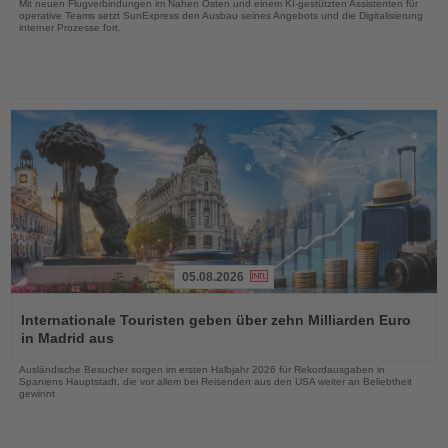
Mit neuen Flugverbindungen im Nahen Osten und einem KI-gestützten Assistenten für
operative Teams setzt SunExpress den Ausbau seines Angebots und die Digitalisierung
interner Prozesse fort.
05.08.2026
Lesen
Sie
Internationale Touristen geben über zehn Milliarden Euro
die
in Madrid aus
Nachrichten
Ausländische Besucher sorgen im ersten Halbjahr 2026 für Rekordausgaben in
Spaniens Hauptstadt, die vor allem bei Reisenden aus den USA weiter an Beliebtheit
gewinnt