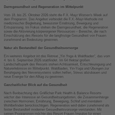
Darmgesundheit und Regeneration im Mittelpunkt
Vom 18. bis 25. Oktober 2026 steht die F.X. Mayr Women's Week auf
dem Programm. Das Angebot verbindet die F.X.-Mayr-Methode mit
medizinischer Begleitung, bewusster Ernährung, Bewegung und
Entspannung. Im Fokus stehen die Darmgesundheit, die Regeneration
sowie die Aktivierung körpereigener Ressourcen – Bereiche, die nach
Einschätzung des Resorts für die langfristige Gesundheit von Frauen
zunehmend an Bedeutung gewinnen.
Natur als Bestandteil der Gesundheitsvorsorge
Ein weiteres Angebot ist das Retreat „Yin Yoga & Waldbaden“, das vom
4. bis 6. September 2026 stattfindet. Im 64 Hektar großen
Landschaftspark des Resorts stehen Achtsamkeit, Entschleunigung und
Naturerlebnisse im Mittelpunkt. Waldbaden, Yin-Yoga und Übungen zur
Beruhigung des Nervensystems sollen helfen, Stress abzubauen und
neue Energie für den Alltag zu gewinnen.
Ganzheitlicher Blick auf die Gesundheit
Nach Beobachtung des Gräflicher Park Health & Balance Resorts
wächst das Interesse an Gesundheitsangeboten, die Zusammenhänge
zwischen Hormonen, Ernährung, Bewegung, Schlaf und mentalem
Wohlbefinden berücksichtigen. Regeneration wird dabei zunehmend als
fester Bestandteil moderner Gesundheitsvorsorge verstanden. Mit
seinen Programmen möchte das Resort Frauen Impulse für einen