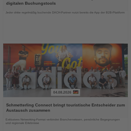
die
digitalen Buchungstools
Nachrichten
Jeder dritte regelmäßig buchende DACH-Partner nutzt bereits die App der B2B-Plattform
04.08.2026
Lesen
Sie
Schmetterling Connect bringt touristische Entscheider zum
die
Austausch zusammen
Nachrichten
Exklusives Networking-Format verbindet Branchenwissen, persönliche Begegnungen
und regionale Erlebnisse