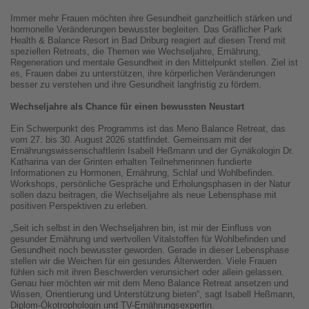
Immer mehr Frauen möchten ihre Gesundheit ganzheitlich stärken und
hormonelle Veränderungen bewusster begleiten. Das Gräflicher Park
Health & Balance Resort in Bad Driburg reagiert auf diesen Trend mit
speziellen Retreats, die Themen wie Wechseljahre, Ernährung,
Regeneration und mentale Gesundheit in den Mittelpunkt stellen. Ziel ist
es, Frauen dabei zu unterstützen, ihre körperlichen Veränderungen
besser zu verstehen und ihre Gesundheit langfristig zu fördern.
Wechseljahre als Chance für einen bewussten Neustart
Ein Schwerpunkt des Programms ist das Meno Balance Retreat, das
vom 27. bis 30. August 2026 stattfindet. Gemeinsam mit der
Ernährungswissenschaftlerin Isabell Heßmann und der Gynäkologin Dr.
Katharina van der Grinten erhalten Teilnehmerinnen fundierte
Informationen zu Hormonen, Ernährung, Schlaf und Wohlbefinden.
Workshops, persönliche Gespräche und Erholungsphasen in der Natur
sollen dazu beitragen, die Wechseljahre als neue Lebensphase mit
positiven Perspektiven zu erleben.
„Seit ich selbst in den Wechseljahren bin, ist mir der Einfluss von
gesunder Ernährung und wertvollen Vitalstoffen für Wohlbefinden und
Gesundheit noch bewusster geworden. Gerade in dieser Lebensphase
stellen wir die Weichen für ein gesundes Älterwerden. Viele Frauen
fühlen sich mit ihren Beschwerden verunsichert oder allein gelassen.
Genau hier möchten wir mit dem Meno Balance Retreat ansetzen und
Wissen, Orientierung und Unterstützung bieten“, sagt Isabell Heßmann,
Diplom-Ökotrophologin und TV-Ernährungsexpertin.