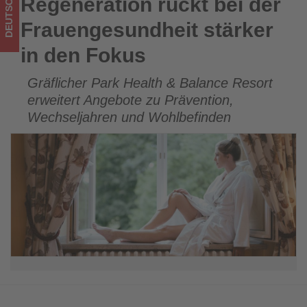
DEUTSCHLAND
Regeneration rückt bei der
Regeneration rückt bei der Frauengesundheit stärker in den
was
Fokus
Frauengesundheit stärker
im
in den Fokus
Tourismus
Gräflicher Park Health & Balance Resort
los
erweitert Angebote zu Prävention,
ist!
Wechseljahren und Wohlbefinden