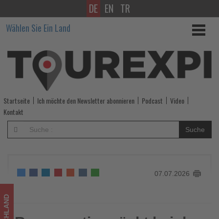
DE
EN
TR
Regeneration
Wählen Sie Ein Land
rückt
bei
der
Frauengesundheit
Startseite
Ich möchte den Newsletter abonnieren
Podcast
Video
stärker
Kontakt
in
Suche
den
Fokus
07.07.2026
-
Wissen,