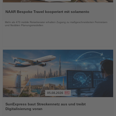
Lesen
Sie
NAAR Bespoke Travel kooperiert mit solamento
die
Nachrichten
Mehr als 470 mobile Reiseberater erhalten Zugang zu maßgeschneiderten Fernreisen
und flexiblen Planungsmodellen
05.08.2026
Lesen
Sie
SunExpress baut Streckennetz aus und treibt
die
Digitalisierung voran
Nachrichten