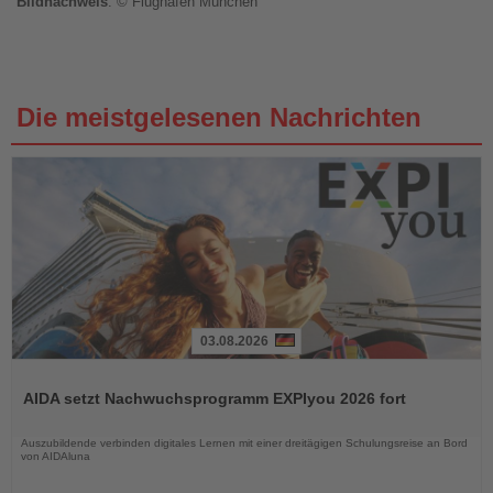
Bildnachweis
: © Flughafen München
Die meistgelesenen Nachrichten
03.08.2026
Lesen
Sie
AIDA setzt Nachwuchsprogramm EXPIyou 2026 fort
die
Nachrichten
Auszubildende verbinden digitales Lernen mit einer dreitägigen Schulungsreise an Bord
von AIDAluna