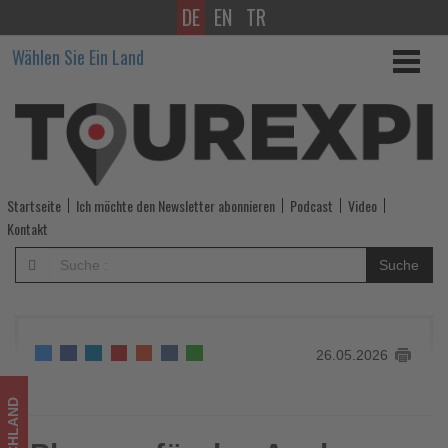
DE
EN
TR
Planung
Wählen Sie Ein Land
für
den
Ausbau
des
Startseite
Ich möchte den Newsletter abonnieren
Podcast
Video
Terminal
Kontakt
2
Suche
in
München
26.05.2026
-
Wissen,