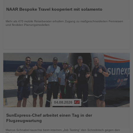
Lesen
Sie
NAAR Bespoke Travel kooperiert mit solamento
die
Nachrichten
Mehr als 470 mobile Reiseberater erhalten Zugang zu maßgeschneiderten Fernreisen
und flexiblen Planungsmodellen
04.08.2026
Lesen
Sie
SunExpress-Chef arbeitet einen Tag in der
die
Flugzeugwartung
Nachrichten
Marcus Schnabel tauschte beim internen „Job Tasting“ den Schreibtisch gegen den