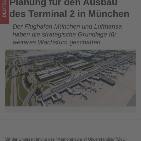
DEUTSCHLAND
Planung für den Ausbau
Planung für den Ausbau des Terminal 2 in München
was
des Terminal 2 in München
im
Der Flughafen München und Lufthansa
Tourismus
haben die strategische Grundlage für
los
weiteres Wachstum geschaffen.
ist!
Mit der Unterzeichnung des “Memorandum of Understanding“(MoU)