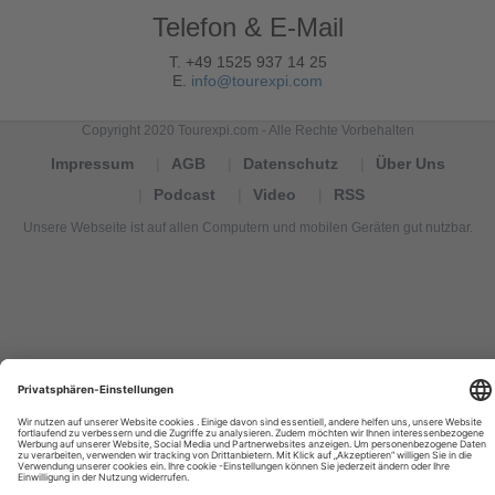
Telefon & E-Mail
T. +49 1525 937 14 25
E.
info@tourexpi.com
Copyright 2020 Tourexpi.com - Alle Rechte Vorbehalten
Impressum
AGB
Datenschutz
Über Uns
Podcast
Video
RSS
Unsere Webseite ist auf allen Computern und mobilen Geräten gut nutzbar.
Tourexpi,
turizm
haberleri,
Reisebüros,
tourism
news,
noticias
de
turismo,
Tourismus
Nachrichten,
новости