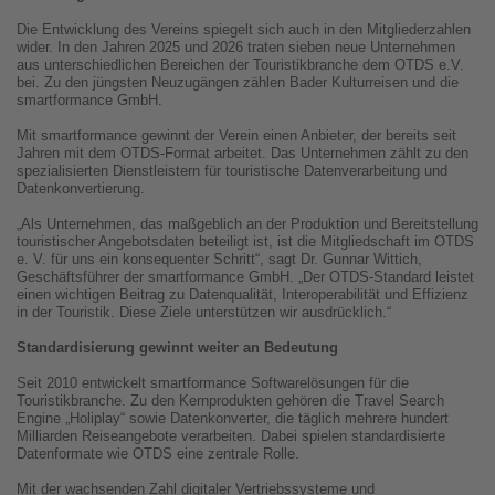
Die Entwicklung des Vereins spiegelt sich auch in den Mitgliederzahlen
wider. In den Jahren 2025 und 2026 traten sieben neue Unternehmen
aus unterschiedlichen Bereichen der Touristikbranche dem OTDS e.V.
bei. Zu den jüngsten Neuzugängen zählen Bader Kulturreisen und die
smartformance GmbH.
Mit smartformance gewinnt der Verein einen Anbieter, der bereits seit
Jahren mit dem OTDS-Format arbeitet. Das Unternehmen zählt zu den
spezialisierten Dienstleistern für touristische Datenverarbeitung und
Datenkonvertierung.
„Als Unternehmen, das maßgeblich an der Produktion und Bereitstellung
touristischer Angebotsdaten beteiligt ist, ist die Mitgliedschaft im OTDS
e. V. für uns ein konsequenter Schritt“, sagt Dr. Gunnar Wittich,
Geschäftsführer der smartformance GmbH. „Der OTDS-Standard leistet
einen wichtigen Beitrag zu Datenqualität, Interoperabilität und Effizienz
in der Touristik. Diese Ziele unterstützen wir ausdrücklich.“
Standardisierung gewinnt weiter an Bedeutung
Seit 2010 entwickelt smartformance Softwarelösungen für die
Touristikbranche. Zu den Kernprodukten gehören die Travel Search
Engine „Holiplay“ sowie Datenkonverter, die täglich mehrere hundert
Milliarden Reiseangebote verarbeiten. Dabei spielen standardisierte
Datenformate wie OTDS eine zentrale Rolle.
Mit der wachsenden Zahl digitaler Vertriebssysteme und