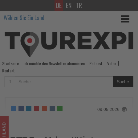
DE
EN
TR
OTDS
Wählen Sie Ein Land
e.V.
bestätigt
Vorstand
und
Startseite
Ich möchte den Newsletter abonnieren
Podcast
Video
setzt
Kontakt
Wachstumskurs
Suche
fort
-
09.05.2026
Wissen,
was