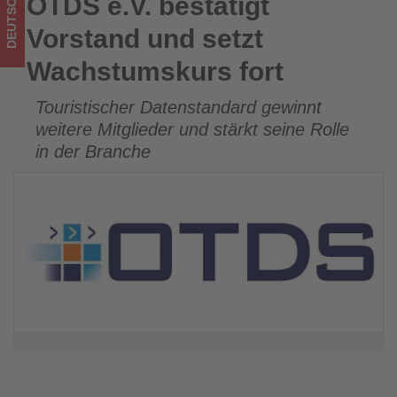
DEUTSCHLAND
OTDS e.V. bestätigt
OTDS e.V. bestätigt Vorstand und setzt Wachstumskurs fort
im
Vorstand und setzt
Tourismus
Wachstumskurs fort
los
Touristischer Datenstandard gewinnt
ist!
weitere Mitglieder und stärkt seine Rolle
in der Branche