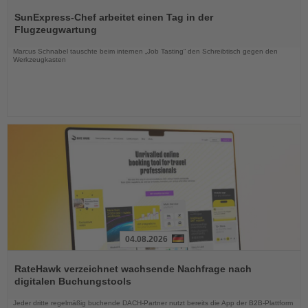
Lesen
Sie
SunExpress-Chef arbeitet einen Tag in der
die
Flugzeugwartung
Nachrichten
Marcus Schnabel tauschte beim internen „Job Tasting“ den Schreibtisch gegen den
Werkzeugkasten
04.08.2026
Lesen
Sie
RateHawk verzeichnet wachsende Nachfrage nach
die
digitalen Buchungstools
Nachrichten
Jeder dritte regelmäßig buchende DACH-Partner nutzt bereits die App der B2B-Plattform