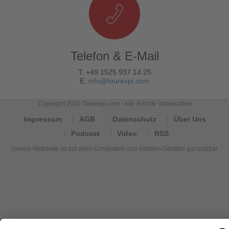
Telefon & E-Mail
T. +49 1525 937 14 25
E.
info@tourexpi.com
Copyright 2020 Tourexpi.com - Alle Rechte Vorbehalten
Impressum
AGB
Datenschutz
Über Uns
Podcast
Video
RSS
Unsere Webseite ist auf allen Computern und mobilen Geräten gut nutzbar.
Tourexpi,
turizm
haberleri,
Reisebüros,
tourism
news,
noticias