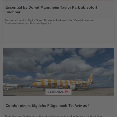
Lesen
Sie
Essential by Dorint Mannheim Taylor Park ab sofort
die
buchbar
Nachrichten
Das neue Hotel im Taylor Green Business Park verbindet Geschäftsreisen,
Stadterlebnisse und Palazzo-Besuche
03.08.2026
Lesen
Sie
Condor nimmt tägliche Flüge nach Tel Aviv auf
die
Nachrichten
Neue Nonstop-Verbindung stärkt das Streckennetz und verbessert die Anbindung