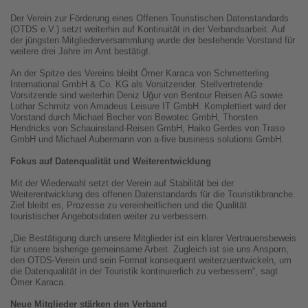
Der Verein zur Förderung eines Offenen Touristischen Datenstandards
(OTDS e.V.) setzt weiterhin auf Kontinuität in der Verbandsarbeit. Auf
der jüngsten Mitgliederversammlung wurde der bestehende Vorstand für
weitere drei Jahre im Amt bestätigt.
An der Spitze des Vereins bleibt Ömer Karaca von Schmetterling
International GmbH & Co. KG als Vorsitzender. Stellvertretende
Vorsitzende sind weiterhin Deniz Uğur von Bentour Reisen AG sowie
Lothar Schmitz von Amadeus Leisure IT GmbH. Komplettiert wird der
Vorstand durch Michael Becher von Bewotec GmbH, Thorsten
Hendricks von Schauinsland-Reisen GmbH, Haiko Gerdes von Traso
GmbH und Michael Aubermann von a-five business solutions GmbH.
Fokus auf Datenqualität und Weiterentwicklung
Mit der Wiederwahl setzt der Verein auf Stabilität bei der
Weiterentwicklung des offenen Datenstandards für die Touristikbranche.
Ziel bleibt es, Prozesse zu vereinheitlichen und die Qualität
touristischer Angebotsdaten weiter zu verbessern.
„Die Bestätigung durch unsere Mitglieder ist ein klarer Vertrauensbeweis
für unsere bisherige gemeinsame Arbeit. Zugleich ist sie uns Ansporn,
den OTDS-Verein und sein Format konsequent weiterzuentwickeln, um
die Datenqualität in der Touristik kontinuierlich zu verbessern“, sagt
Ömer Karaca.
Neue Mitglieder stärken den Verband