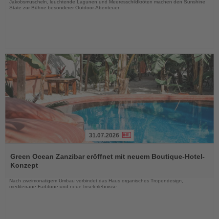
Jakobsmuscheln, leuchtende Lagunen und Meeresschildkröten machen den Sunshine
State zur Bühne besonderer Outdoor-Abenteuer
31.07.2026
Lesen
Sie
Green Ocean Zanzibar eröffnet mit neuem Boutique-Hotel-
die
Konzept
Nachrichten
Nach zweimonatigem Umbau verbindet das Haus organisches Tropendesign,
mediterrane Farbtöne und neue Inselerlebnisse