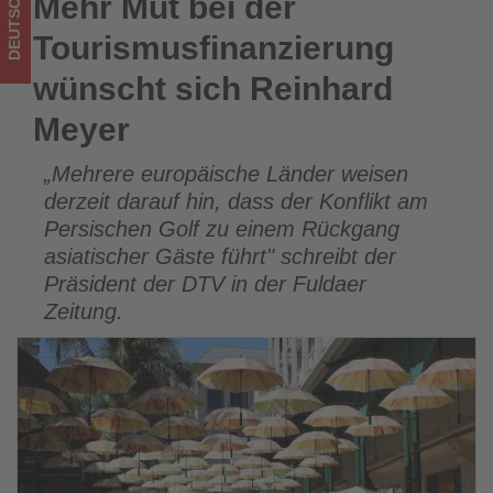
DEUTSCHLAND
Mehr Mut bei der
Mehr Mut bei der Tourismusfinanzierung wünscht sich
was
Reinhard Meyer
Tourismusfinanzierung
im
wünscht sich Reinhard
Tourismus
Meyer
los
„Mehrere europäische Länder weisen
ist!
derzeit darauf hin, dass der Konflikt am
Persischen Golf zu einem Rückgang
asiatischer Gäste führt" schreibt der
Präsident der DTV in der Fuldaer
Zeitung.