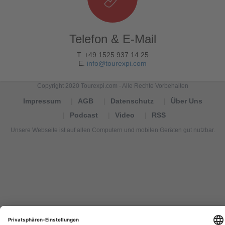
Telefon & E-Mail
T. +49 1525 937 14 25
E.
info@tourexpi.com
Copyright 2020 Tourexpi.com - Alle Rechte Vorbehalten
Impressum
AGB
Datenschutz
Über Uns
Podcast
Video
RSS
Unsere Webseite ist auf allen Computern und mobilen Geräten gut nutzbar.
Tourexpi,
turizm
haberleri,
Reisebüros,
tourism
news,
noticias
de
turismo,