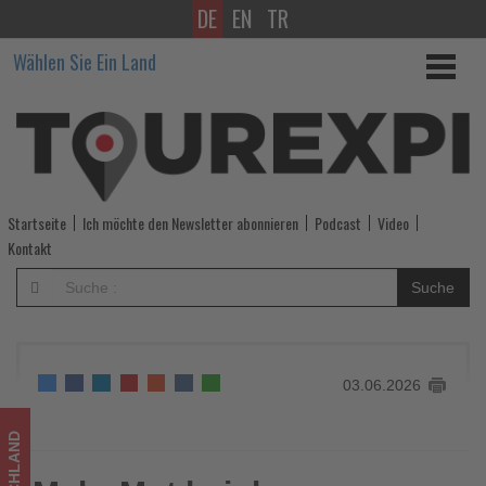
DE
EN
TR
Mehr
Wählen Sie Ein Land
Mut
bei
der
Tourismusfinanzierung
Startseite
Ich möchte den Newsletter abonnieren
Podcast
Video
wünscht
Kontakt
sich
Suche
Reinhard
Meyer
03.06.2026
-
Wissen,