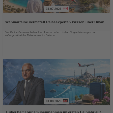
31.07.2026
Lesen
Sie
Webinarreihe vermittelt Reiseexperten Wissen über Oman
die
Nachrichten
Drei Online-Seminare beleuchten Landschaften, Kultur, Flugverbindungen und
außergewöhnliche Reiseformen im Sultanat
01.08.2026
Lesen
Sie
Türkei hält Tourismuseinnahmen im ersten Halbjahr auf