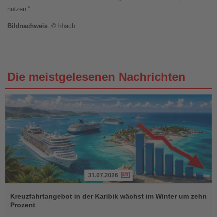
nutzen.“
Bildnachweis
: © hhach
Die meistgelesenen Nachrichten
31.07.2026
Lesen
Sie
Kreuzfahrtangebot in der Karibik wächst im Winter um zehn
die
Prozent
Nachrichten