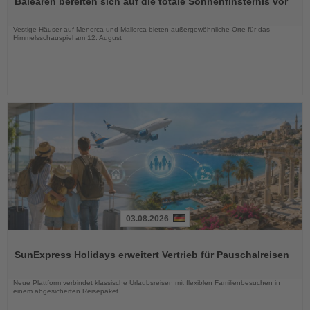
Balearen bereiten sich auf die totale Sonnenfinsternis vor
die
Nachrichten
Vestige-Häuser auf Menorca und Mallorca bieten außergewöhnliche Orte für das
Himmelsschauspiel am 12. August
03.08.2026
Lesen
Sie
SunExpress Holidays erweitert Vertrieb für Pauschalreisen
die
Nachrichten
Neue Plattform verbindet klassische Urlaubsreisen mit flexiblen Familienbesuchen in
einem abgesicherten Reisepaket