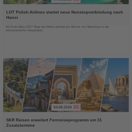
Lesen
Sie
LOT Polish Airlines startet neue Nonstopverbindung nach
die
Hanoi
Nachrichten
Ab Ende März 2027 fliegt die Airline dreimal pro Woche von Warschau in die
vietnamesische Hauptstadt
04.08.2026
Lesen
Sie
SKR Reisen erweitert Fernreiseprogramm um 31
die
Zusatztermine
Nachrichten