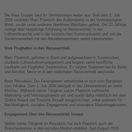
Die Anex Gruppe baut ihr Vertriebsteam weiter aus: Seit dem 1. Juli
2026 verstärkt Marc Plaetrich den Außendienst in der Vertriebsregion
West, zu der unter anderem Nordrhein-Westfalen gehört. Der 32-Jährige
verfügt über langjährige Erfahrung im Reisevertrieb, in der
Luftfahrtbranche und in der touristischen Kommunikation und soll die
Zusammenarbeit mit den Reisebüropartnern weiter intensivieren.
Vom Flughafen in den Reisevertrieb
Marc Plaetrich, geboren in Bonn und aufgewachsen in Saarbrücken,
studierte Luftverkehrsmanagement und begann seine berufliche
Laufbahn am Flughafen Saarbrücken. Es folgten Stationen bei Air Berlin
und Aeroflot, bevor er in den stationären Reisevertrieb wechselte.
Beim Reisebüro „Der Ferienplaner“ entwickelte er sich vom Büroleiter
zum Inhaber. Zum 1. Juli 2026 übergab er das Unternehmen an seine
Ehefrau. Während seiner Tätigkeit setzte Plaetrich zahlreiche
Marketing- und Vertriebsprojekte um und wurde dafür mehrfach mit dem
Globus Award von Touristik Aktuell ausgezeichnet, unter anderem für
Nachhaltigkeit, soziales Engagement und innovative Marketingaktionen.
Engagement über den Reisevertrieb hinaus
Neben seiner Tätigkeit im Reisebüro hat sich Plaetrich auch als
Branchenkenner in den sozialen Medien etabliert. Seit August 2024