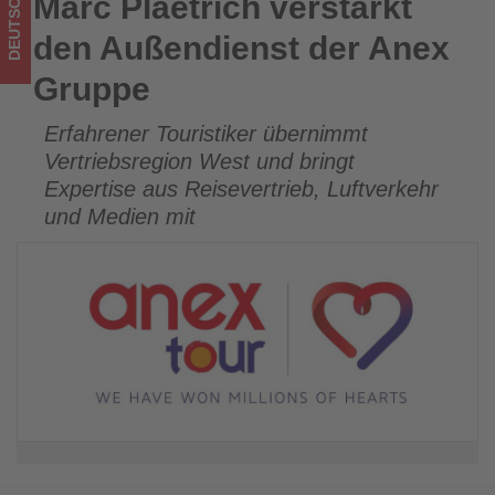
DEUTSCHLAND
Marc Plaetrich verstärkt
Marc Plaetrich verstärkt den Außendienst der Anex Gruppe
im
den Außendienst der Anex
Tourismus
Gruppe
los
Erfahrener Touristiker übernimmt
ist!
Vertriebsregion West und bringt
Expertise aus Reisevertrieb, Luftverkehr
und Medien mit