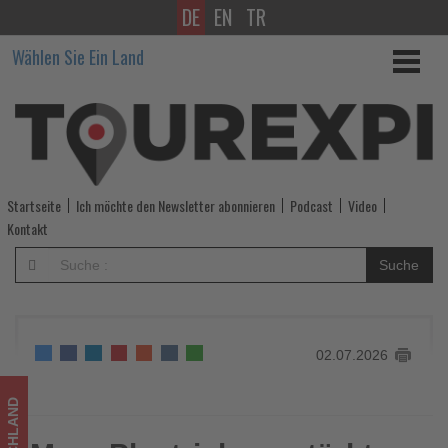
DE
EN
TR
Marc
Wählen Sie Ein Land
Plaetrich
verstärkt
den
Außendienst
Startseite
Ich möchte den Newsletter abonnieren
Podcast
Video
der
Kontakt
Anex
Suche
Gruppe
-
02.07.2026
Wissen,
was