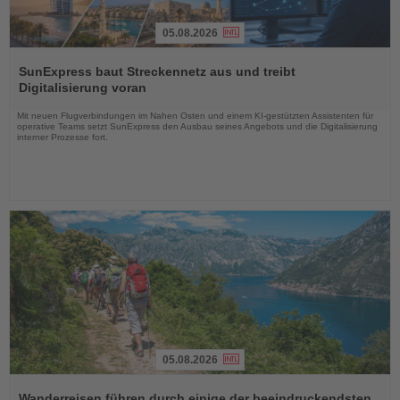
05.08.2026
Lesen
Sie
SunExpress baut Streckennetz aus und treibt
die
Digitalisierung voran
Nachrichten
Mit neuen Flugverbindungen im Nahen Osten und einem KI-gestützten Assistenten für
operative Teams setzt SunExpress den Ausbau seines Angebots und die Digitalisierung
interner Prozesse fort.
05.08.2026
Lesen
Sie
Wanderreisen führen durch einige der beeindruckendsten