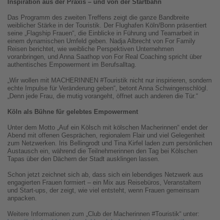
Inspiration aus der Praxis – und von der Startbahn
Das Programm des zweiten Treffens zeigt die ganze Bandbreite
weiblicher Stärke in der Touristik. Der Flughafen Köln/Bonn präsentiert
seine „Flagship Frauen“, die Einblicke in Führung und Teamarbeit in
einem dynamischen Umfeld geben. Nadja Albrecht von For Family
Reisen berichtet, wie weibliche Perspektiven Unternehmen
voranbringen, und Anna Saathop von For Real Coaching spricht über
authentisches Empowerment im Berufsalltag.
„Wir wollen mit MACHERINNEN #Touristik nicht nur inspirieren, sondern
echte Impulse für Veränderung geben“, betont Anna Schwingenschlögl.
„Denn jede Frau, die mutig vorangeht, öffnet auch anderen die Tür.“
Köln als Bühne für gelebtes Empowerment
Unter dem Motto „Auf ein Kölsch mit kölschen Macherinnen“ endet der
Abend mit offenen Gesprächen, regionalem Flair und viel Gelegenheit
zum Netzwerken. Iris Bellingrodt und Tina Kirfel laden zum persönlichen
Austausch ein, während die Teilnehmerinnen den Tag bei Kölschen
Tapas über den Dächern der Stadt ausklingen lassen.
Schon jetzt zeichnet sich ab, dass sich ein lebendiges Netzwerk aus
engagierten Frauen formiert – ein Mix aus Reisebüros, Veranstaltern
und Start-ups, der zeigt, wie viel entsteht, wenn Frauen gemeinsam
anpacken.
Weitere Informationen zum „Club der Macherinnen #Touristik“ unter: