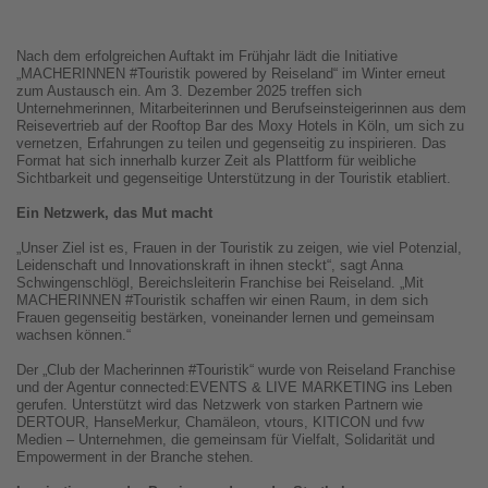
Nach dem erfolgreichen Auftakt im Frühjahr lädt die Initiative
„MACHERINNEN #Touristik powered by Reiseland“ im Winter erneut
zum Austausch ein. Am 3. Dezember 2025 treffen sich
Unternehmerinnen, Mitarbeiterinnen und Berufseinsteigerinnen aus dem
Reisevertrieb auf der Rooftop Bar des Moxy Hotels in Köln, um sich zu
vernetzen, Erfahrungen zu teilen und gegenseitig zu inspirieren. Das
Format hat sich innerhalb kurzer Zeit als Plattform für weibliche
Sichtbarkeit und gegenseitige Unterstützung in der Touristik etabliert.
Ein Netzwerk, das Mut macht
„Unser Ziel ist es, Frauen in der Touristik zu zeigen, wie viel Potenzial,
Leidenschaft und Innovationskraft in ihnen steckt“, sagt Anna
Schwingenschlögl, Bereichsleiterin Franchise bei Reiseland. „Mit
MACHERINNEN #Touristik schaffen wir einen Raum, in dem sich
Frauen gegenseitig bestärken, voneinander lernen und gemeinsam
wachsen können.“
Der „Club der Macherinnen #Touristik“ wurde von Reiseland Franchise
und der Agentur connected:EVENTS & LIVE MARKETING ins Leben
gerufen. Unterstützt wird das Netzwerk von starken Partnern wie
DERTOUR, HanseMerkur, Chamäleon, vtours, KITICON und fvw
Medien – Unternehmen, die gemeinsam für Vielfalt, Solidarität und
Empowerment in der Branche stehen.