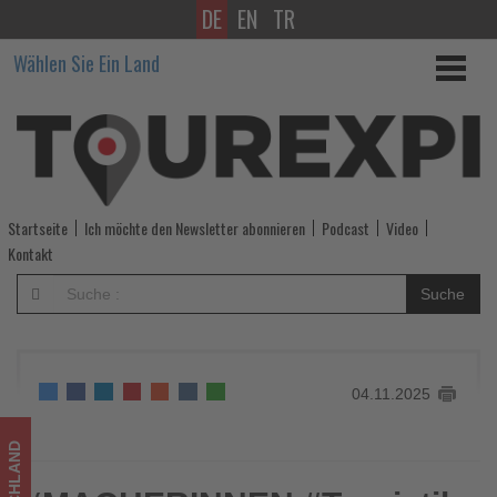
DE
EN
TR
‘MACHERINNEN
Wählen Sie Ein Land
#Touristik
powered
by
Reiseland’
Startseite
Ich möchte den Newsletter abonnieren
Podcast
Video
geht
Kontakt
in
Suche
die
nächste
04.11.2025
Runde
-