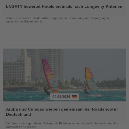
Sie
LNGVTY bewertet Hotels erstmals nach Longevity-Kriterien
die
Nachrichten
Neuer Score misst Schlafqualität, Regeneration, Ernährung und Bewegung im
tatsächlichen Gästeerlebnis
04.08.2026
Lesen
Sie
Aruba und Curaçao werben gemeinsam bei Roadshow in
die
Deutschland
Nachrichten
Vier Veranstaltungen bieten Reiseprofis Einblicke in die beiden Karibikinseln und ihre
touristischen Angebote