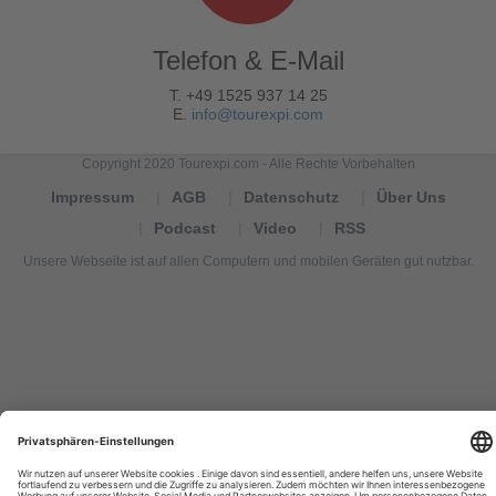
Telefon & E-Mail
T. +49 1525 937 14 25
E.
info@tourexpi.com
Copyright 2020 Tourexpi.com - Alle Rechte Vorbehalten
Impressum
AGB
Datenschutz
Über Uns
Podcast
Video
RSS
Unsere Webseite ist auf allen Computern und mobilen Geräten gut nutzbar.
Tourexpi,
turizm
haberleri,
Reisebüros,
tourism
news,
noticias
de
turismo,
Tourismus