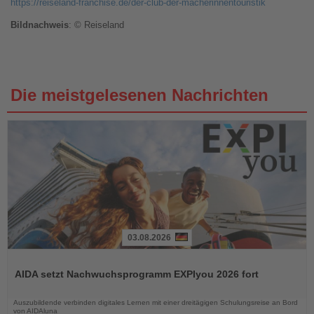
https://reiseland-franchise.de/der-club-der-macherinnentouristik
Bildnachweis
: © Reiseland
Die meistgelesenen Nachrichten
03.08.2026
Lesen
Sie
AIDA setzt Nachwuchsprogramm EXPIyou 2026 fort
die
Nachrichten
Auszubildende verbinden digitales Lernen mit einer dreitägigen Schulungsreise an Bord
von AIDAluna