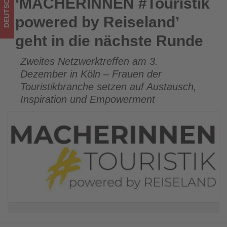
DEUTSCHLAND
‘MACHERINNEN #Touristik
‘MACHERINNEN #Touristik powered by Reiseland’ geht in die
Wissen,
nächste Runde
powered by Reiseland’
was
geht in die nächste Runde
im
Zweites Netzwerktreffen am 3.
Tourismus
Dezember in Köln – Frauen der
los
Touristikbranche setzen auf Austausch,
Inspiration und Empowerment
ist!