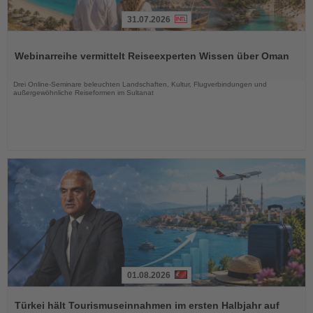
31.07.2026
Lesen
Sie
Webinarreihe vermittelt Reiseexperten Wissen über Oman
die
Nachrichten
Drei Online-Seminare beleuchten Landschaften, Kultur, Flugverbindungen und
außergewöhnliche Reiseformen im Sultanat
01.08.2026
Lesen
Sie
Türkei hält Tourismuseinnahmen im ersten Halbjahr auf