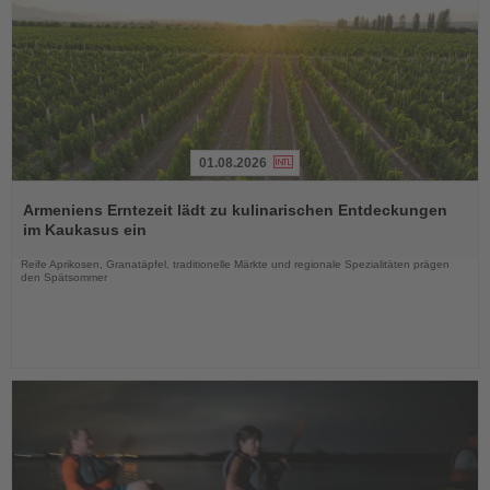
01.08.2026
Lesen
Sie
Armeniens Erntezeit lädt zu kulinarischen Entdeckungen
die
im Kaukasus ein
Nachrichten
Reife Aprikosen, Granatäpfel, traditionelle Märkte und regionale Spezialitäten prägen
den Spätsommer