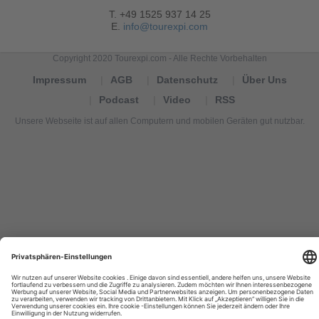
T. +49 1525 937 14 25
E.
info@tourexpi.com
Copyright 2020 Tourexpi.com - Alle Rechte Vorbehalten
Impressum
AGB
Datenschutz
Über Uns
Podcast
Video
RSS
Unsere Webseite ist auf allen Computern und mobilen Geräten gut nutzbar.
Tourexpi,
turizm
haberleri,
Reisebüros,
tourism
news,
noticias
de
turismo,
Tourismus
Nachrichten,
новости
туризма,