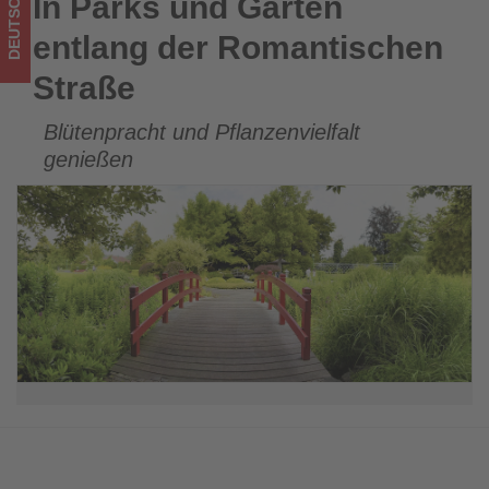
DEUTSCHLAND
In Parks und Gärten
In Parks und Gärten entlang der Romantischen Straße
im
entlang der Romantischen
Tourismus
Straße
los
Blütenpracht und Pflanzenvielfalt
ist!
genießen