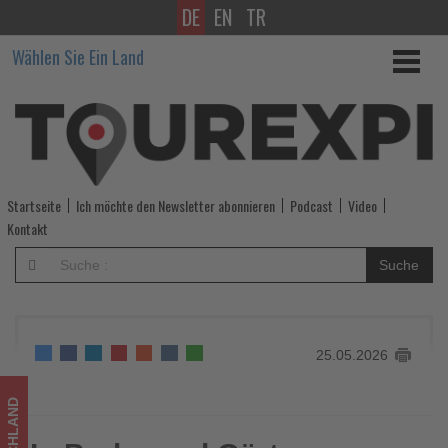
DE
EN
TR
In
Wählen Sie Ein Land
Parks
und
Gärten
entlang
Startseite
Ich möchte den Newsletter abonnieren
Podcast
Video
der
Kontakt
Romantischen
Suche
Straße
-
25.05.2026
Wissen,
was