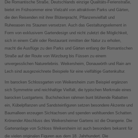
Die Romantische Straße, Deutschlands einzige Qualitäts-Ferienstraße,
bietet im Frühsommer eine Vielzahl von attraktiven Parks und Gärten,
die den Reisenden mit ihrer Blütenpracht, Pflanzenvielfalt und
Ruheoasen ins Staunen versetzen. Auch das Gestaltungselement in
Form von exklusivem Gartendesign und nicht zuletzt die Möglichkeit,
sich in einem Café oder Restaurant inmitten der Natur zu erholen,
macht die Ausflüge zu den Parks und Gärten entlang der Romantischen
Straße auf der Route von Würzburg bis Füssen zu einem
unvergesslichen Naturerlebnis. Weikersheim, Donauwörth und Rain am
Lech sind ausgezeichnete Beispiele für eine vielfältige Gartenkultur.
Im barocken Schlossgarten von Weikersheim zum Beispiel ergänzen
sich Symmetrie und reichhaltige Vielfalt, die typischen Merkmale eines
barocken Lustgartens. Buchshecken rahmen bunt blühende Rabatten
ein, Kübelpflanzen und Sandsteinfiguren setzen besondere Akzente und
Baumalleen erzeugen Sichtachsen und spenden wohltuenden Schatten.
Krönender Abschluss des Weikersheimer Gartens ist die Orangerie. Die
Gartenanlage von Schloss Weikersheim ist auch besonders bekannt für
die vielen originalen Figuren aus dem 18. Jahrhundert. Die