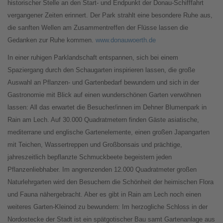
historischer Stelle an den Start- und Endpunkt der Donau-Schifffahrt
vergangener Zeiten erinnert. Der Park strahlt eine besondere Ruhe aus,
die sanften Wellen am Zusammentreffen der Flüsse lassen die
Gedanken zur Ruhe kommen.
www.donauwoerth.de
In einer ruhigen Parklandschaft entspannen, sich bei einem
Spaziergang durch den Schaugarten inspirieren lassen, die große
Auswahl an Pflanzen- und Gartenbedarf bewundern und sich in der
Gastronomie mit Blick auf einen wunderschönen Garten verwöhnen
lassen: All das erwartet die Besucher/innen im Dehner Blumenpark in
Rain am Lech. Auf 30.000 Quadratmetern finden Gäste asiatische,
mediterrane und englische Gartenelemente, einen großen Japangarten
mit Teichen, Wassertreppen und Großbonsais und prächtige,
jahreszeitlich bepflanzte Schmuckbeete begeistern jeden
Pflanzenliebhaber. Im angrenzenden 12.000 Quadratmeter großen
Naturlehrgarten wird den Besuchern die Schönheit der heimischen Flora
und Fauna nähergebracht. Aber es gibt in Rain am Lech noch einen
weiteres Garten-Kleinod zu bewundern: Im herzogliche Schloss in der
Nordostecke der Stadt ist ein spätgotischer Bau samt Gartenanlage aus