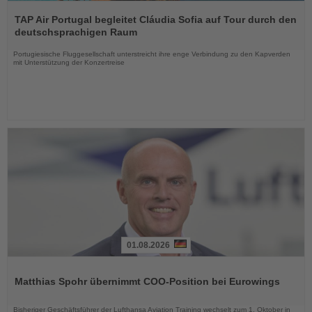
Lesen
Sie
TAP Air Portugal begleitet Cláudia Sofia auf Tour durch den
die
deutschsprachigen Raum
Nachrichten
Portugiesische Fluggesellschaft unterstreicht ihre enge Verbindung zu den Kapverden
mit Unterstützung der Konzertreise
01.08.2026
Lesen
Sie
Matthias Spohr übernimmt COO-Position bei Eurowings
die
Nachrichten
Bisheriger Geschäftsführer der Lufthansa Aviation Training wechselt zum 1. Oktober in