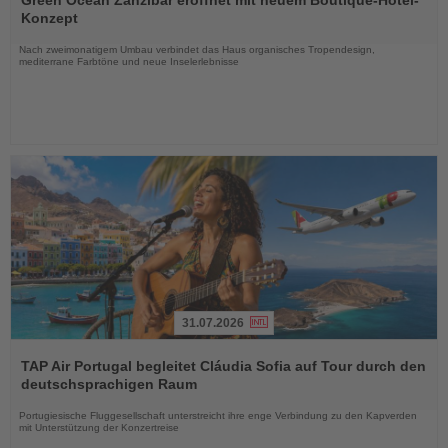
die
Konzept
Nachrichten
Nach zweimonatigem Umbau verbindet das Haus organisches Tropendesign,
mediterrane Farbtöne und neue Inselerlebnisse
31.07.2026
Lesen
Sie
TAP Air Portugal begleitet Cláudia Sofia auf Tour durch den
die
deutschsprachigen Raum
Nachrichten
Portugiesische Fluggesellschaft unterstreicht ihre enge Verbindung zu den Kapverden
mit Unterstützung der Konzertreise