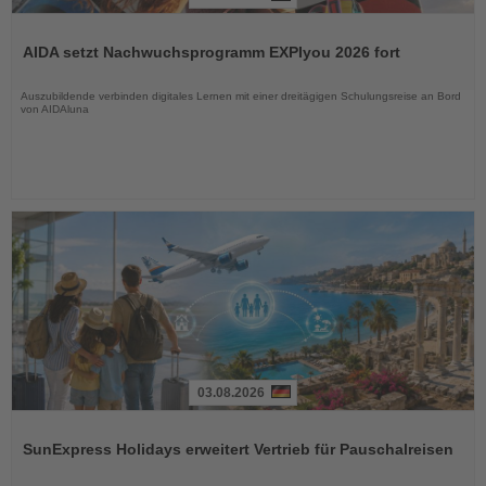
Lesen
Sie
AIDA setzt Nachwuchsprogramm EXPIyou 2026 fort
die
Nachrichten
Auszubildende verbinden digitales Lernen mit einer dreitägigen Schulungsreise an Bord
von AIDAluna
03.08.2026
Lesen
Sie
SunExpress Holidays erweitert Vertrieb für Pauschalreisen
die
Nachrichten