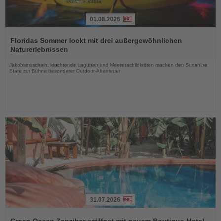
01.08.2026
Lesen
Sie
Floridas Sommer lockt mit drei außergewöhnlichen
die
Naturerlebnissen
Nachrichten
Jakobsmuscheln, leuchtende Lagunen und Meeresschildkröten machen den Sunshine
State zur Bühne besonderer Outdoor-Abenteuer
31.07.2026
Lesen
Sie
Green Ocean Zanzibar eröffnet mit neuem Boutique-Hotel-