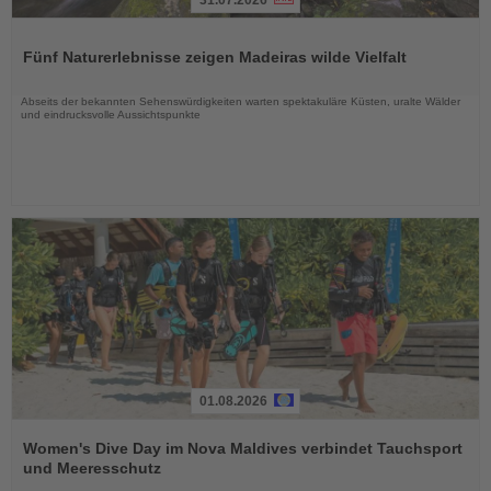
Lesen
Sie
Fünf Naturerlebnisse zeigen Madeiras wilde Vielfalt
die
Nachrichten
Abseits der bekannten Sehenswürdigkeiten warten spektakuläre Küsten, uralte Wälder
und eindrucksvolle Aussichtspunkte
01.08.2026
Lesen
Sie
Women's Dive Day im Nova Maldives verbindet Tauchsport
die
und Meeresschutz
Nachrichten