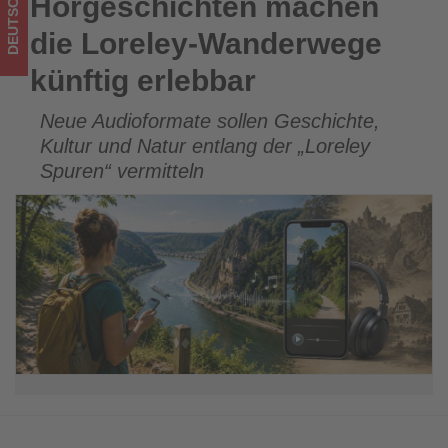
DEUTSCHLAND
Hörgeschichten machen
Hörgeschichten machen die Loreley-Wanderwege künftig
Tourismus
erlebbar
die Loreley-Wanderwege
los
künftig erlebbar
ist!
Neue Audioformate sollen Geschichte,
Kultur und Natur entlang der „Loreley
Spuren“ vermitteln