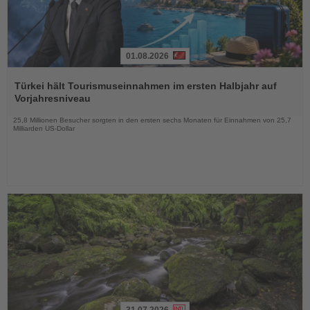
01.08.2026
Lesen
Sie
Türkei hält Tourismuseinnahmen im ersten Halbjahr auf
die
Vorjahresniveau
Nachrichten
25,8 Millionen Besucher sorgten in den ersten sechs Monaten für Einnahmen von 25,7
Milliarden US-Dollar
31.07.2026