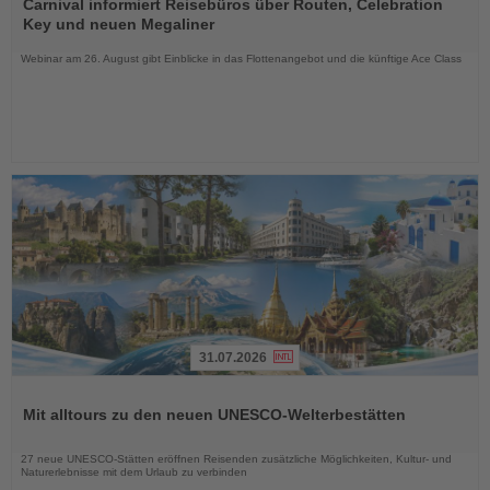
Sie
Carnival informiert Reisebüros über Routen, Celebration
die
Key und neuen Megaliner
Nachrichten
Webinar am 26. August gibt Einblicke in das Flottenangebot und die künftige Ace Class
31.07.2026
Lesen
Sie
Mit alltours zu den neuen UNESCO-Welterbestätten
die
Nachrichten
27 neue UNESCO-Stätten eröffnen Reisenden zusätzliche Möglichkeiten, Kultur- und
Naturerlebnisse mit dem Urlaub zu verbinden