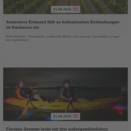
01.08.2026
Lesen
Sie
Armeniens Erntezeit lädt zu kulinarischen Entdeckungen
die
im Kaukasus ein
Nachrichten
Reife Aprikosen, Granatäpfel, traditionelle Märkte und regionale Spezialitäten prägen
den Spätsommer
01.08.2026
Lesen
Sie
Floridas Sommer lockt mit drei außergewöhnlichen