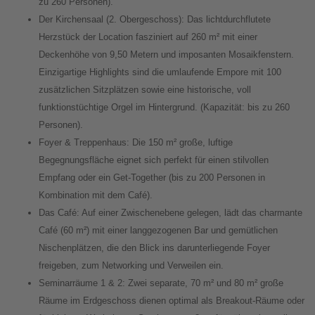
zu 260 Personen).
Der Kirchensaal (2. Obergeschoss): Das lichtdurchflutete
Herzstück der Location fasziniert auf 260 m² mit einer
Deckenhöhe von 9,50 Metern und imposanten Mosaikfenstern.
Einzigartige Highlights sind die umlaufende Empore mit 100
zusätzlichen Sitzplätzen sowie eine historische, voll
funktionstüchtige Orgel im Hintergrund. (Kapazität: bis zu 260
Personen).
Foyer & Treppenhaus: Die 150 m² große, luftige
Begegnungsfläche eignet sich perfekt für einen stilvollen
Empfang oder ein Get-Together (bis zu 200 Personen in
Kombination mit dem Café).
Das Café: Auf einer Zwischenebene gelegen, lädt das charmante
Café (60 m²) mit einer langgezogenen Bar und gemütlichen
Nischenplätzen, die den Blick ins darunterliegende Foyer
freigeben, zum Networking und Verweilen ein.
Seminarräume 1 & 2: Zwei separate, 70 m² und 80 m² große
Räume im Erdgeschoss dienen optimal als Breakout-Räume oder