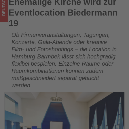
DEUTSCHLAND
Ehemalige Kirche wird zur
Ehemalige Kirche wird zur Eventlocation Biedermann 19
Tourismus
Eventlocation Biedermann
los
19
ist!
Ob Firmenveranstaltungen, Tagungen,
Konzerte, Gala-Abende oder kreative
Film- und Fotoshootings – die Location in
Hamburg-Barmbek lässt sich hochgradig
flexibel bespielen. Einzelne Räume oder
Raumkombinationen können zudem
maßgeschneidert separat gebucht
werden.