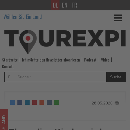
DE
EN
TR
Ehemalige
Wählen Sie Ein Land
Kirche
wird
zur
Eventlocation
Startseite
Ich möchte den Newsletter abonnieren
Podcast
Video
Biedermann
Kontakt
19
Suche
-
Wissen,
28.05.2026
was
im