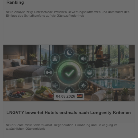
die
Ranking
Nachrichten
Neue Analyse zeigt Unterschiede zwischen Bewertungsplattformen und untersucht den
Einfluss des Schlafkomforts auf die Gästezufriedenheit
04.08.2026
Lesen
Sie
LNGVTY bewertet Hotels erstmals nach Longevity-Kriterien
die
Nachrichten
Neuer Score misst Schlafqualität, Regeneration, Ernährung und Bewegung im
tatsächlichen Gästeerlebnis