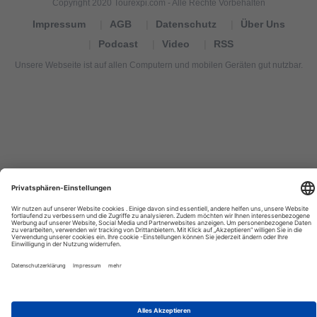
Copyright 2020 Tourexpi.com - Alle Rechte Vorbehalten
Impressum
AGB
Datenschutz
Über Uns
Podcast
Video
RSS
Unsere Webseite ist auf allen Computern und mobilen Geräten gut nutzbar.
Tourexpi,
turizm
haberleri,
Reisebüros,
tourism
news,
noticias
de
turismo,
Tourismus
Nachrichten,
новости
туризма,
travel
tourism
news,
international