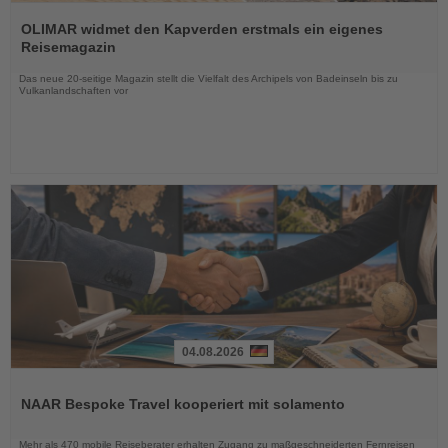
Lesen
Sie
OLIMAR widmet den Kapverden erstmals ein eigenes
die
Reisemagazin
Nachrichten
Das neue 20-seitige Magazin stellt die Vielfalt des Archipels von Badeinseln bis zu
Vulkanlandschaften vor
04.08.2026
Lesen
Sie
NAAR Bespoke Travel kooperiert mit solamento
die
Nachrichten
Mehr als 470 mobile Reiseberater erhalten Zugang zu maßgeschneiderten Fernreisen