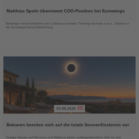
Lesen
Sie
Matthias Spohr übernimmt COO-Position bei Eurowings
die
Nachrichten
Bisheriger Geschäftsführer der Lufthansa Aviation Training wechselt zum 1. Oktober in
die Eurowings-Geschäftsführung
03.08.2026
Lesen
Sie
Balearen bereiten sich auf die totale Sonnenfinsternis vor
die
Nachrichten
Vestige-Häuser auf Menorca und Mallorca bieten außergewöhnliche Orte für das