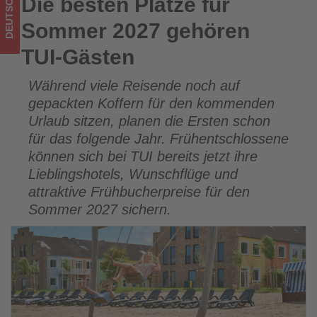
DEUTSCHLAND
Die besten Plätze für
Die besten Plätze für Sommer 2027 gehören TUI-Gästen
was
Sommer 2027 gehören
im
TUI-Gästen
Tourismus
Während viele Reisende noch auf
los
gepackten Koffern für den kommenden
ist!
Urlaub sitzen, planen die Ersten schon
für das folgende Jahr. Frühentschlossene
können sich bei TUI bereits jetzt ihre
Lieblingshotels, Wunschflüge und
attraktive Frühbucherpreise für den
Sommer 2027 sichern.