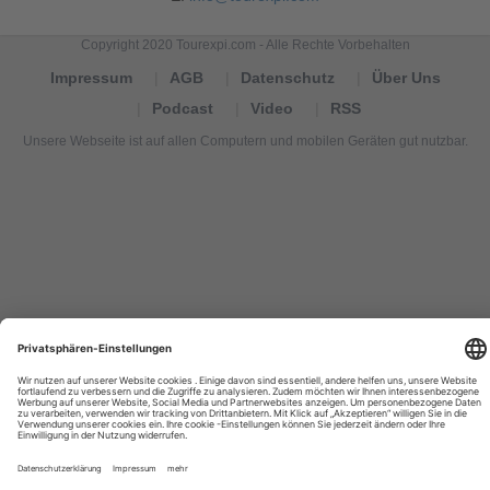
Copyright 2020 Tourexpi.com - Alle Rechte Vorbehalten
Impressum
AGB
Datenschutz
Über Uns
Podcast
Video
RSS
Unsere Webseite ist auf allen Computern und mobilen Geräten gut nutzbar.
Tourexpi,
turizm
haberleri,
Reisebüros,
tourism
news,
noticias
de
turismo,
Tourismus
Nachrichten,
новости
туризма,
travel
tourism