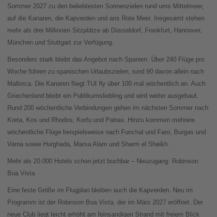
Sommer 2027 zu den beliebtesten Sonnenzielen rund ums Mittelmeer,
auf die Kanaren, die Kapverden und ans Rote Meer. Insgesamt stehen
mehr als drei Millionen Sitzplätze ab Düsseldorf, Frankfurt, Hannover,
München und Stuttgart zur Verfügung.
Besonders stark bleibt das Angebot nach Spanien: Über 240 Flüge pro
Woche führen zu spanischen Urlaubszielen, rund 90 davon allein nach
Mallorca. Die Kanaren fliegt TUI fly über 100 mal wöchentlich an. Auch
Griechenland bleibt ein Publikumsliebling und wird weiter ausgebaut.
Rund 200 wöchentliche Verbindungen gehen im nächsten Sommer nach
Kreta, Kos und Rhodos, Korfu und Patras. Hinzu kommen mehrere
wöchentliche Flüge beispielsweise nach Funchal und Faro, Burgas und
Varna sowie Hurghada, Marsa Alam und Sharm el Sheikh.
Mehr als 20.000 Hotels schon jetzt buchbar – Neuzugang: Robinson
Boa Vista
Eine feste Größe im Flugplan bleiben auch die Kapverden. Neu im
Programm ist der Robinson Boa Vista, der im März 2027 eröffnet. Der
neue Club liegt leicht erhöht am feinsandigen Strand mit freiem Blick