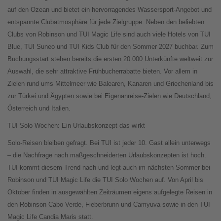
auf den Ozean und bietet ein hervorragendes Wassersport-Angebot und
entspannte Clubatmosphäre für jede Zielgruppe. Neben den beliebten
Clubs von Robinson und TUI Magic Life sind auch viele Hotels von TUI
Blue, TUI Suneo und TUI Kids Club für den Sommer 2027 buchbar. Zum
Buchungsstart stehen bereits die ersten 20.000 Unterkünfte weltweit zur
Auswahl, die sehr attraktive Frühbucherrabatte bieten. Vor allem in
Zielen rund ums Mittelmeer wie Balearen, Kanaren und Griechenland bis
zur Türkei und Ägypten sowie bei Eigenanreise-Zielen wie Deutschland,
Österreich und Italien.
TUI Solo Wochen: Ein Urlaubskonzept das wirkt
Solo-Reisen bleiben gefragt. Bei TUI ist jeder 10. Gast allein unterwegs
– die Nachfrage nach maßgeschneiderten Urlaubskonzepten ist hoch.
TUI kommt diesem Trend nach und legt auch im nächsten Sommer bei
Robinson und TUI Magic Life die TUI Solo Wochen auf. Von April bis
Oktober finden in ausgewählten Zeiträumen eigens aufgelegte Reisen in
den Robinson Cabo Verde, Fieberbrunn und Camyuva sowie in den TUI
Magic Life Candia Maris statt.