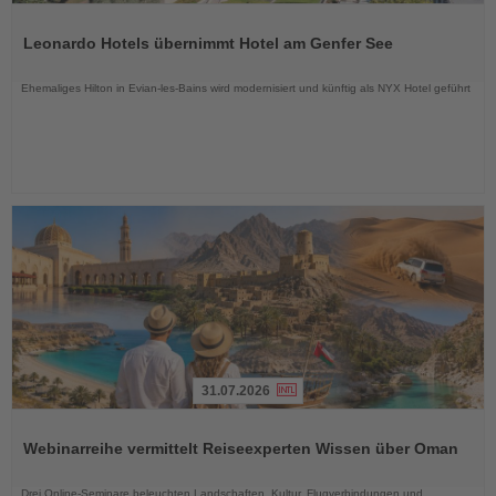
Lesen
Sie
Leonardo Hotels übernimmt Hotel am Genfer See
die
Nachrichten
Ehemaliges Hilton in Evian-les-Bains wird modernisiert und künftig als NYX Hotel geführt
31.07.2026
Lesen
Sie
Webinarreihe vermittelt Reiseexperten Wissen über Oman
die
Nachrichten
Drei Online-Seminare beleuchten Landschaften, Kultur, Flugverbindungen und