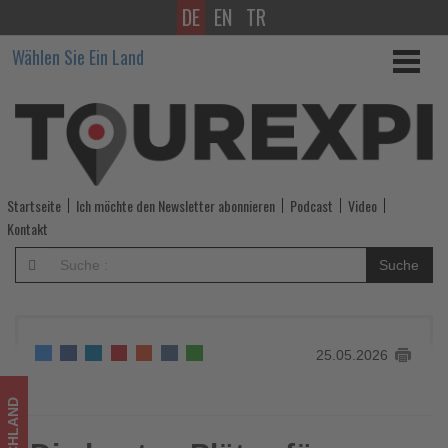
DE
EN
TR
Die
Wählen Sie Ein Land
besten
Plätze
für
Sommer
Startseite
Ich möchte den Newsletter abonnieren
Podcast
Video
2027
Kontakt
gehören
Suche
TUI-
Gästen
25.05.2026
-
Wissen,