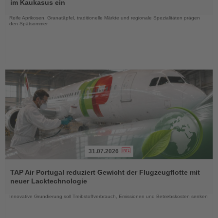
die
im Kaukasus ein
Nachrichten
Reife Aprikosen, Granatäpfel, traditionelle Märkte und regionale Spezialitäten prägen
den Spätsommer
31.07.2026
Lesen
Sie
TAP Air Portugal reduziert Gewicht der Flugzeugflotte mit
die
neuer Lacktechnologie
Nachrichten
Innovative Grundierung soll Treibstoffverbrauch, Emissionen und Betriebskosten senken