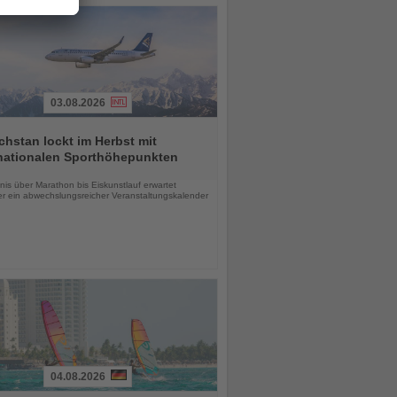
03.08.2026
hstan lockt im Herbst mit
rnationalen Sporthöhepunkten
chten
is über Marathon bis Eiskunstlauf erwartet
r ein abwechslungsreicher Veranstaltungskalender
04.08.2026