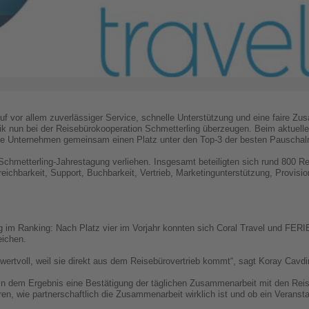
uf vor allem zuverlässiger Service, schnelle Unterstützung und eine faire Z
k nun bei der Reisebürokooperation Schmetterling überzeugen. Beim aktuelle
de Unternehmen gemeinsam einen Platz unter den Top-3 der besten Pauschalre
hmetterling-Jahrestagung verliehen. Insgesamt beteiligten sich rund 800 R
eichbarkeit, Support, Buchbarkeit, Vertrieb, Marketingunterstützung, Provisio
 im Ranking: Nach Platz vier im Vorjahr konnten sich Coral Travel und FERIE
eichen.
wertvoll, weil sie direkt aus dem Reisebürovertrieb kommt“, sagt Koray Cavdi
 in dem Ergebnis eine Bestätigung der täglichen Zusammenarbeit mit den Rei
en, wie partnerschaftlich die Zusammenarbeit wirklich ist und ob ein Veransta