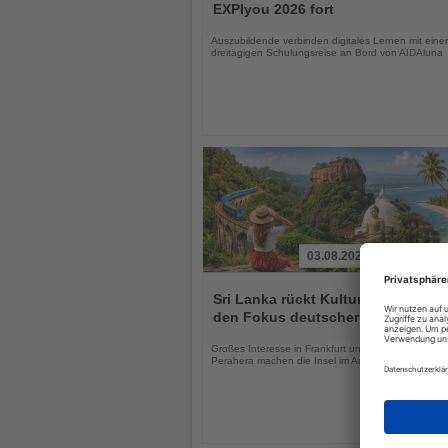
die
EXPIyou 2026 fort
Nachrichten
Auszubildende verbinden digitales Lernen mit einer
dreitägigen Schulungsreise an Bord von AIDAluna
03.08.2026
Lesen
Sie
Sri Lanka rückt Kultur und Vielfalt 
die
den Fokus deutscher Urlauber
Nachrichten
Großes Interesse in Frankfurt und das Kandy Esal
Perahera machen die Insel im August besonders att