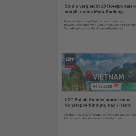
Sie
Studie vergleicht 20 Hotelportale 
die
erstellt erstes Meta-Ranking
Nachrichten
Neue Analyse zeigt Unterschiede zwischen
Bewertungsplattformen und untersucht den Einflus
Schlafkomforts auf die Gästezufriedenheit
04.08.2026
Lesen
Sie
LOT Polish Airlines startet neue
die
Nonstopverbindung nach Hanoi
Nachrichten
Ab Ende März 2027 fliegt die Airline dreimal pro W
Warschau in die vietnamesische Hauptstadt