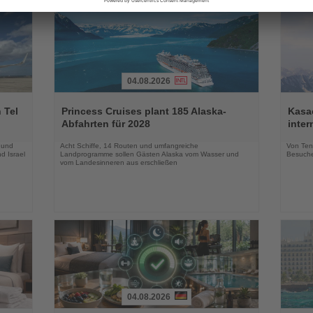
04.08.2026
Lesen
Lesen
Sie
Sie
 Tel
Princess Cruises plant 185 Alaska-
Kasac
die
die
Abfahrten für 2028
inte
Nachrichten
Nachri
 und
Acht Schiffe, 14 Routen und umfangreiche
Von Tenn
d Israel
Landprogramme sollen Gästen Alaska vom Wasser und
Besuche
vom Landesinneren aus erschließen
04.08.2026
Lesen
Lesen