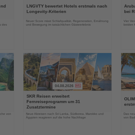
Sie
Sie
und
LNGVTY bewertet Hotels erstmals nach
Arub
die
die
Longevity-Kriterien
bei 
Nachrichten
Nachri
Neuer Score misst Schlafqualität, Regeneration, Ernährung
Vier Ver
s des
und Bewegung im tatsächlichen Gästeerlebnis
beiden K
04.08.2026
Lesen
Lesen
SKR Reisen erweitert
Sie
Sie
OLIM
Fernreiseprogramm um 31
die
die
erst
Zusatztermine
Nachrichten
Nachri
oche von
Neue Abreisen nach Sri Lanka, Südkorea, Marokko und
Das neue
Ägypten reagieren auf die hohe Nachfrage
von Bad