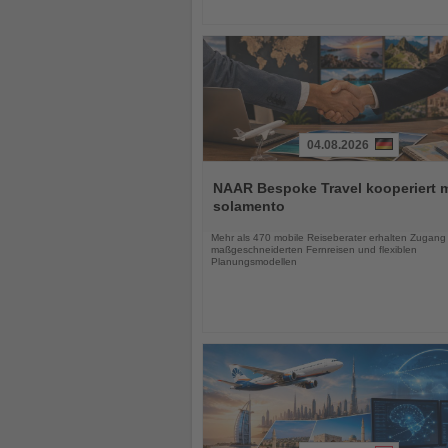
04.08.2026
Lesen
Sie
NAAR Bespoke Travel kooperiert m
die
solamento
Nachrichten
Mehr als 470 mobile Reiseberater erhalten Zugang
maßgeschneiderten Fernreisen und flexiblen
Planungsmodellen