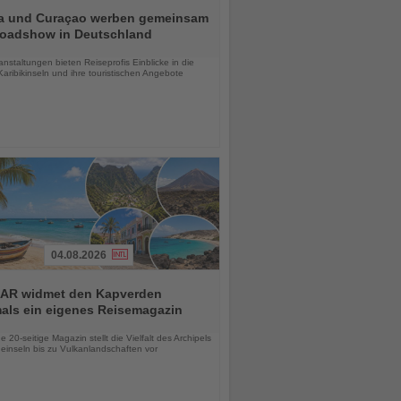
a und Curaçao werben gemeinsam
Roadshow in Deutschland
chten
anstaltungen bieten Reiseprofis Einblicke in die
aribikinseln und ihre touristischen Angebote
04.08.2026
AR widmet den Kapverden
mals ein eigenes Reisemagazin
chten
 20-seitige Magazin stellt die Vielfalt des Archipels
einseln bis zu Vulkanlandschaften vor