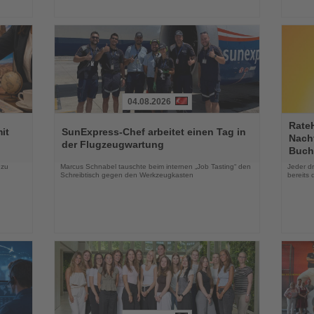
04.08.2026
Lesen
Lesen
Rate
Sie
Sie
it
SunExpress-Chef arbeitet einen Tag in
Nachf
die
die
der Flugzeugwartung
Buch
Nachrichten
Nachri
 zu
Marcus Schnabel tauschte beim internen „Job Tasting“ den
Jeder d
Schreibtisch gegen den Werkzeugkasten
bereits 