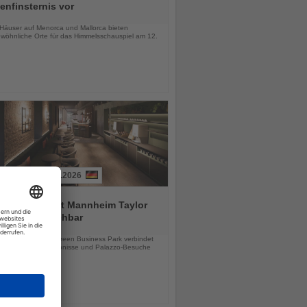
nfinsternis vor
chten
-Häuser auf Menorca und Mallorca bieten
wöhnliche Orte für das Himmelsschauspiel am 12.
03.08.2026
tial by Dorint Mannheim Taylor
ab sofort buchbar
chten
e Hotel im Taylor Green Business Park verbindet
tsreisen, Stadterlebnisse und Palazzo-Besuche