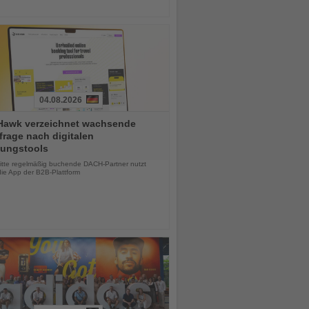
04.08.2026
Hawk verzeichnet wachsende
rage nach digitalen
ungstools
chten
ritte regelmäßig buchende DACH-Partner nutzt
die App der B2B-Plattform