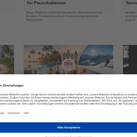
die
die
für Pauschalreisen
Sonne
Nachrichten
Nachri
Neue Plattform verbindet klassische Urlaubsreisen mit
Vestige
flexiblen Familienbesuchen in einem abgesicherten
außerge
Reisepaket
August
03.08.2026
Lesen
Lesen
Sie
Sie
in
DERTOUR Hotels & Resorts bauen
Essen
die
die
Winterangebot deutlich aus
Park 
Nachrichten
Nachri
a
Neue Hotels, innovative Konzepte und zusätzliche
Das neu
raktiv
Erlebnisse erweitern das Markenportfolio für die
Geschäf
Wintersaison 2026/27