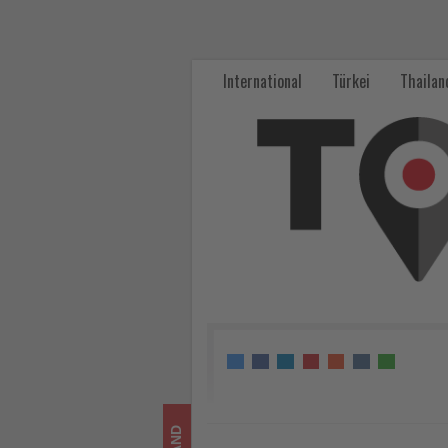
Coral
Travel
International
Türkei
Thailan
und
FERIEN
Touristik
erreichen
Top-
3
bei
Schmetterling-
Ranking