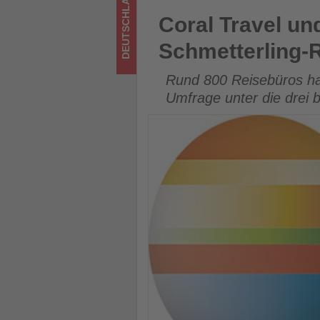
DEUTSCHLAND
-
Coral Travel und FERIEN Tour
Coral Travel un
Wissen,
Schmetterling-
was
Rund 800 Reisebüros hab
im
Umfrage unter die drei 
Tourismus
los
ist!