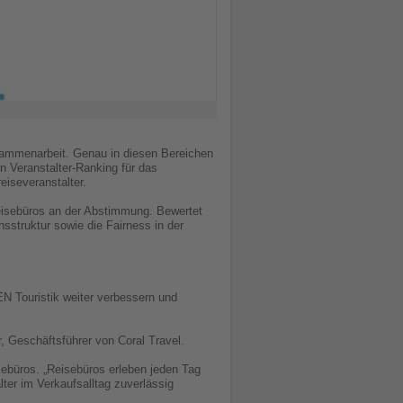
usammenarbeit. Genau in diesen Bereichen
n Veranstalter-Ranking für das
iseveranstalter.
eisebüros an der Abstimmung. Bewertet
nsstruktur sowie die Fairness in der
N Touristik weiter verbessern und
r, Geschäftsführer von Coral Travel.
sebüros. „Reisebüros erleben jeden Tag
lter im Verkaufsalltag zuverlässig