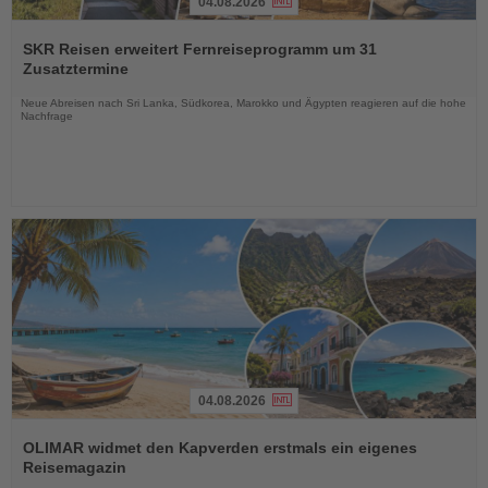
04.08.2026
Lesen
Sie
SKR Reisen erweitert Fernreiseprogramm um 31
die
Zusatztermine
Nachrichten
Neue Abreisen nach Sri Lanka, Südkorea, Marokko und Ägypten reagieren auf die hohe
Nachfrage
04.08.2026
Lesen
Sie
OLIMAR widmet den Kapverden erstmals ein eigenes
die
Reisemagazin
Nachrichten