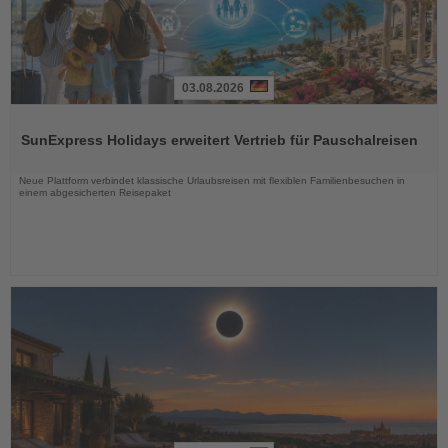
03.08.2026
Lesen
Sie
SunExpress Holidays erweitert Vertrieb für Pauschalreisen
die
Nachrichten
Neue Plattform verbindet klassische Urlaubsreisen mit flexiblen Familienbesuchen in
einem abgesicherten Reisepaket