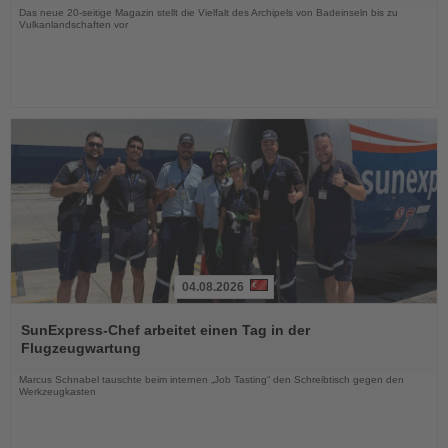
Das neue 20-seitige Magazin stellt die Vielfalt des Archipels von Badeinseln bis zu
Vulkanlandschaften vor
04.08.2026
Lesen
Sie
SunExpress-Chef arbeitet einen Tag in der
die
Flugzeugwartung
Nachrichten
Marcus Schnabel tauschte beim internen „Job Tasting“ den Schreibtisch gegen den
Werkzeugkasten