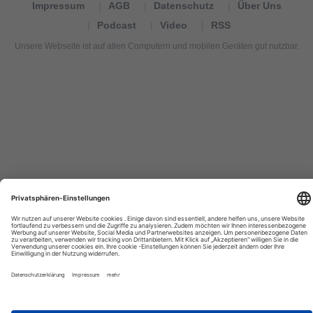
Impressum
AGB
Datenschutz
Über Uns
Podcast
Video
RSS
Unsere Webseite ist auf allen Computern und mobilen Geräten gut nutzbar.
Tourexpi,
turizm
haberleri,
Reisebüros,
tourism
news,
noticias
de
turismo,
Tourismus
Nachrichten,
новости
туризма,
travel
tourism
news,
international
tourism
news,