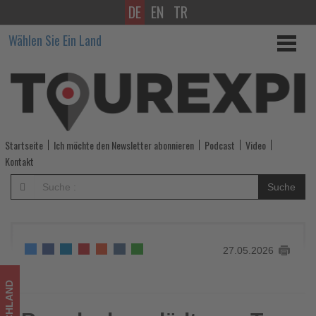
DE
EN
TR
Brandenburg
Wählen Sie Ein Land
lädt
zum
Tag
der
Startseite
Ich möchte den Newsletter abonnieren
Podcast
Video
Baukultur
Kontakt
ein
Suche
-
Wissen,
27.05.2026
was
im