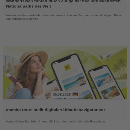
Wanderreisen führen durch einige der beeindruckendsten
die
Nationalparks der Welt
Nachrichten
Weltweitwandern verbindet Naturerlebnisse in kleinen Gruppen mit nachhaltigem Reisen
und regionaler Expertise
05.08.2026
Lesen
Sie
atambo tours stellt digitalen Urlaubsnavigator vor
die
Nachrichten
Neues Online-Tool liefert in rund 60 Sekunden drei individuelle Reiseideen