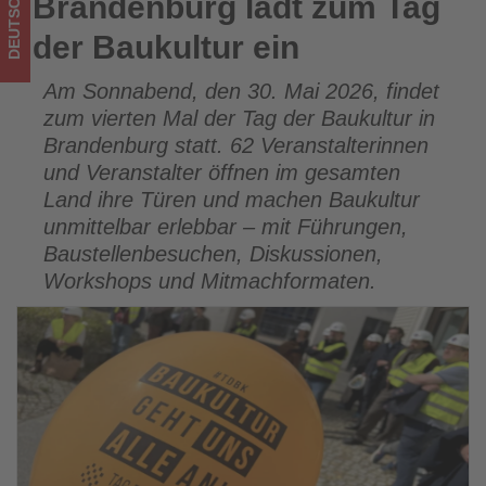
DEUTSCHLAND
Brandenburg lädt zum Tag
Brandenburg lädt zum Tag der Baukultur ein
Tourismus
der Baukultur ein
los
Am Sonnabend, den 30. Mai 2026, findet
ist!
zum vierten Mal der Tag der Baukultur in
Brandenburg statt. 62 Veranstalterinnen
und Veranstalter öffnen im gesamten
Land ihre Türen und machen Baukultur
unmittelbar erlebbar – mit Führungen,
Baustellenbesuchen, Diskussionen,
Workshops und Mitmachformaten.