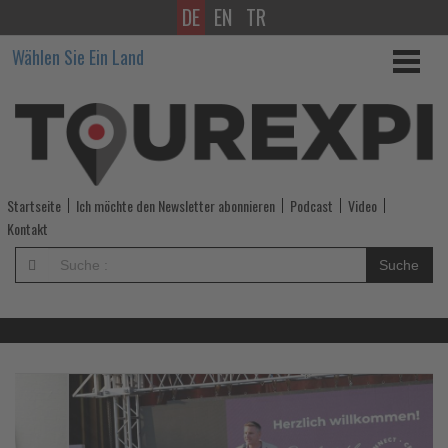
DE
EN
TR
Wissen,
Wählen Sie Ein Land
was
im
Tourismus
los
Startseite
Ich möchte den Newsletter abonnieren
Podcast
Video
ist!
Kontakt
-
Suche
Wissen,
was
im
Lesen
L
Sie
S
die
d
Tourismus
Nachrichten
N