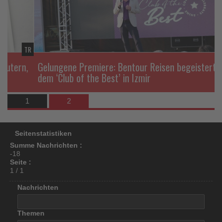
los
ist!
TR
TR
,
Gelungene Premiere: Bentour Reisen begeistert mit
dem ‘Club of the Best’ in Izmir
1
2
Seitenstatistiken
Summe Nachrichten :
-18
Seite :
1 / 1
Nachrichten
Themen