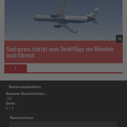
di
los
Na
ist!
TR
SunExpress startet neue Direktflüge von München
nach Edremit
1
Seitenstatistiken
Summe Nachrichten :
-19
Seite :
1 / 1
Nachrichten