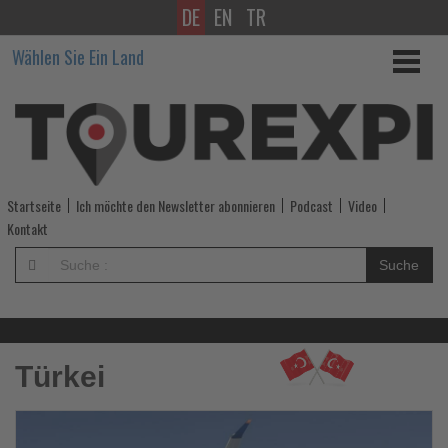
DE
EN
TR
Wissen,
Wählen Sie Ein Land
was
im
Tourismus
los
Startseite
Ich möchte den Newsletter abonnieren
Podcast
Video
ist!
Kontakt
-
Suche
Wissen,
was
Türkei
im
Tourismus
Le
Si